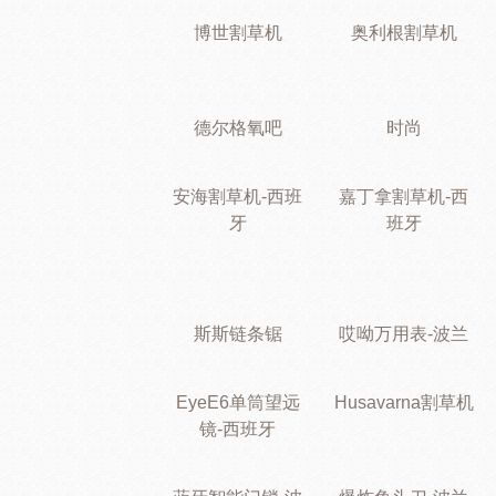
博世割草机
奥利根割草机
德尔格氧吧
时尚
安海割草机-西班
嘉丁拿割草机-西
牙
班牙
斯斯链条锯
哎呦万用表-波兰
EyeE6单筒望远
Husavarna割草机
镜-西班牙