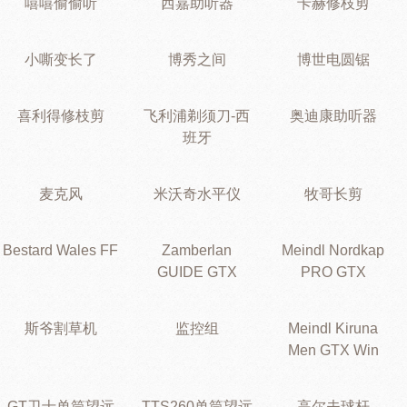
嘻嘻偷偷听
西嘉助听器
卡赫修枝剪
小嘶变长了
博秀之间
博世电圆锯
喜利得修枝剪
飞利浦剃须刀-西
奥迪康助听器
班牙
麦克风
米沃奇水平仪
牧哥长剪
Bestard Wales FF
Zamberlan
Meindl Nordkap
GUIDE GTX
PRO GTX
斯爷割草机
监控组
Meindl Kiruna
Men GTX Win
GT卫士单筒望远
TTS260单筒望远
高尔夫球杆