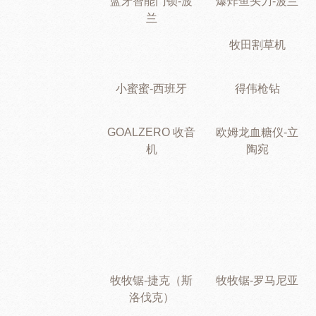
蓝牙智能门锁-波
爆炸鱼头刀-波兰
兰
牧田割草机
小蜜蜜-西班牙
得伟枪钻
GOALZERO 收音
欧姆龙血糖仪-立
机
陶宛
牧牧锯-捷克（斯
牧牧锯-罗马尼亚
洛伐克）