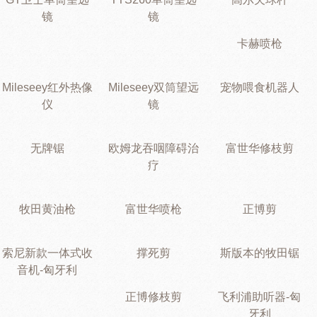
镜
镜
卡赫喷枪
Mileseey红外热像
Mileseey双筒望远
宠物喂食机器人
仪
镜
无牌锯
欧姆龙吞咽障碍治
富世华修枝剪
疗
牧田黄油枪
富世华喷枪
正博剪
索尼新款一体式收
撑死剪
斯版本的牧田锯
音机-匈牙利
正博修枝剪
飞利浦助听器-匈
牙利