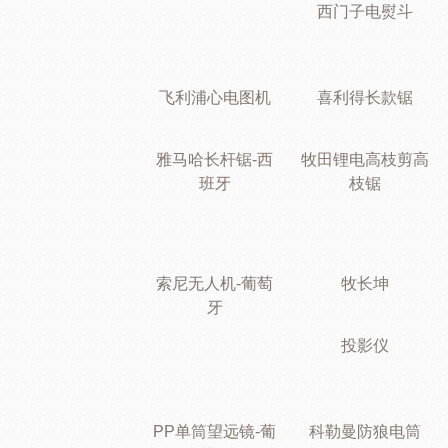
西门子电熨斗
飞利浦心电图机
喜利得长款锯
雅马哈长杆锯-西
牧田锂电高枝剪高
班牙
枝锯
索尼无人机-葡萄
牧长坤
牙
投影仪
PP单筒望远镜-葡
科勒曼防狼电筒