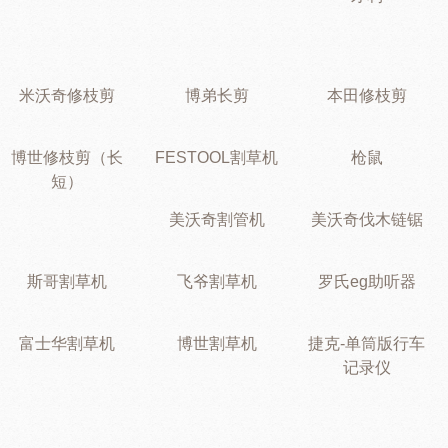
米沃奇修枝剪
博弟长剪
本田修枝剪
博世修枝剪（长
FESTOOL割草机
枪鼠
短）
美沃奇割管机
美沃奇伐木链锯
斯哥割草机
飞爷割草机
罗氏eg助听器
富士华割草机
博世割草机
捷克-单筒版行车
记录仪