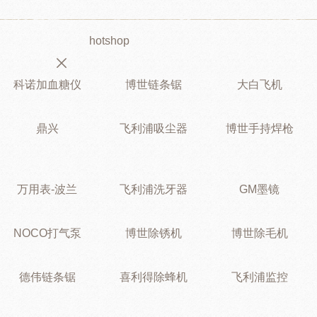
hotshop
科诺加血糖仪
博世链条锯
大白飞机
鼎兴
飞利浦吸尘器
博世手持焊枪
万用表-波兰
飞利浦洗牙器
GM墨镜
NOCO打气泵
博世除锈机
博世除毛机
德伟链条锯
喜利得除蜂机
飞利浦监控