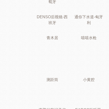
萄牙
DENSO后视镜-西
通你下水道-匈牙
班牙
利
青木居
嘻嘻水枪
测距筒
小黄腔