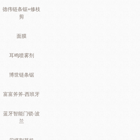
德伟链条锯+修枝
剪
面膜
耳鸣喷雾剂
博世链条锯
富富斧斧-西班牙
蓝牙智能门锁-波
兰