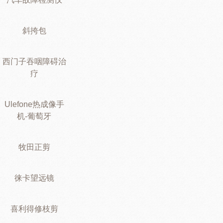
斜挎包
西门子吞咽障碍治
疗
Ulefone热成像手
机-葡萄牙
牧田正剪
徕卡望远镜
喜利得修枝剪