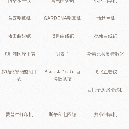
博爷水平仪
喜利曲线锯
代代割草机
首喜割草机
GARDENA割草机
勃勃生机
牧田曲线锯
博世曲线锯
德伟曲线锯
飞利浦医疗手表
测表子
斯泰比拉奥特激光
多功能智能监测手
Black & Decker百
飞飞血糖仪
表
得链条据
西门子厨房清洗机
爱普生打印机
斯蒂尔电圆锯
拜爷制氧机