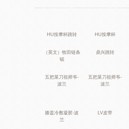
HU按摩杯跳转
HU按摩杯
（英文）牧田链条
鼎兴跳转
锯
五把菜刀祖师爷-
五把菜刀祖师爷-
波兰
波兰
膝盖冷敷凝胶-波
LV皮带
兰