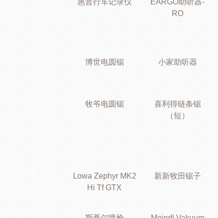
惠普行车记录仪
EARGO助听器-
RO
博世电圆锯
小家助听器
牧爷电圆锯
喜利得链条锯
（短）
Lowa Zephyr MK2
新新牧田锯子
Hi Tf GTX
斯蒂尔喷枪
Meindl Vakuum