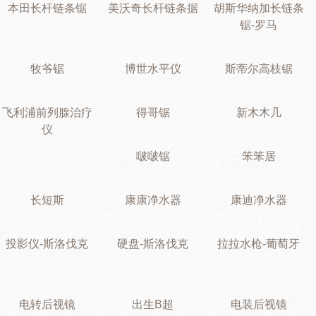
本田长杆链条锯
美沃奇长杆链条据
胡斯华纳加长链条
锯-罗马
牧爷锯
博世水平仪
斯蒂尔高枝锯
飞利浦前列腺治疗
得哥锯
新木木几
仪
啵啵锯
笨笨居
长短斯
康康净水器
康迪净水器
投影仪-斯洛伐克
硬盘-斯洛伐克
拉拉水枪-葡萄牙
电转后视镜
出生B超
电装后视镜