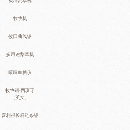
贝塔割草机
牧牧机
牧田曲线锯
多用途割草机
嘻嘻血糖仪
牧牧锯-西班牙
（英文）
喜利得长杆链条锯