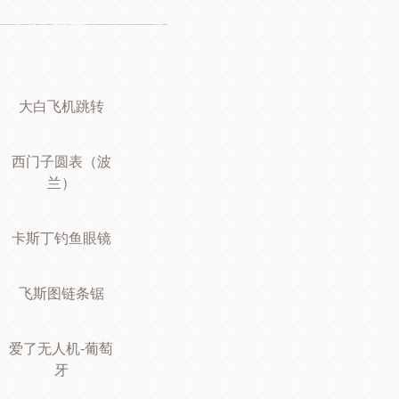
大白飞机跳转
西门子圆表（波
兰）
卡斯丁钓鱼眼镜
飞斯图链条锯
爱了无人机-葡萄
牙