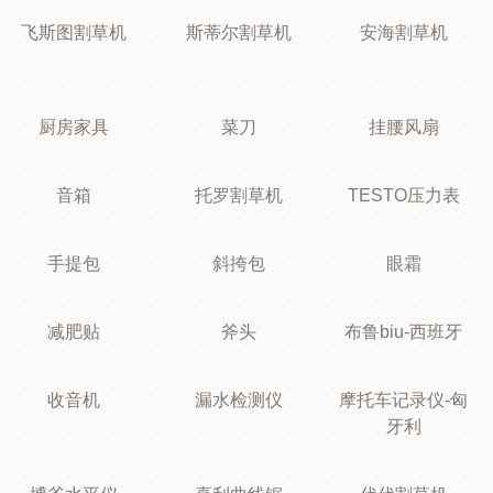
飞斯图割草机
斯蒂尔割草机
安海割草机
厨房家具
菜刀
挂腰风扇
音箱
托罗割草机
TESTO压力表
手提包
斜挎包
眼霜
减肥贴
斧头
布鲁biu-西班牙
收音机
漏水检测仪
摩托车记录仪-匈
牙利