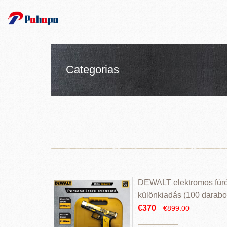
Categorias
DEWALT elektromos fúr
különkiadás (100 darabos
€370
€899.00