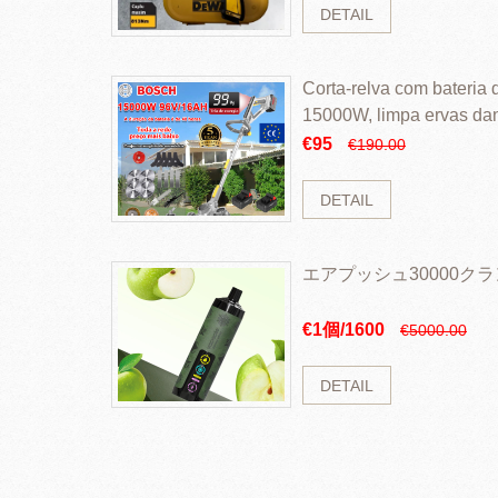
DETAIL
Corta-relva com bateria d
15000W, limpa ervas da
rapidamente
€95
€190.00
DETAIL
エアプッシュ30000ク
€1個/1600
€5000.00
DETAIL