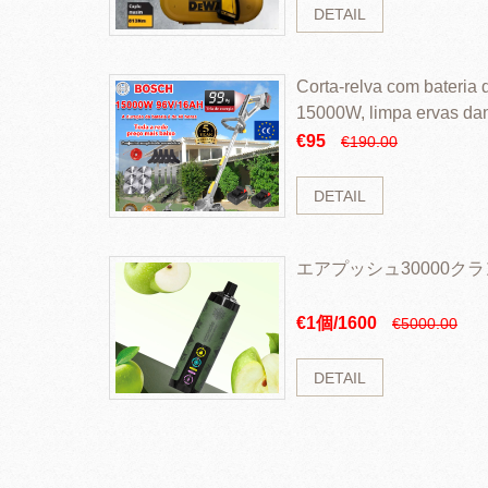
DETAIL
Corta-relva com bateria d
15000W, limpa ervas da
rapidamente
€95
€190.00
DETAIL
エアプッシュ30000ク
€1個/1600
€5000.00
DETAIL