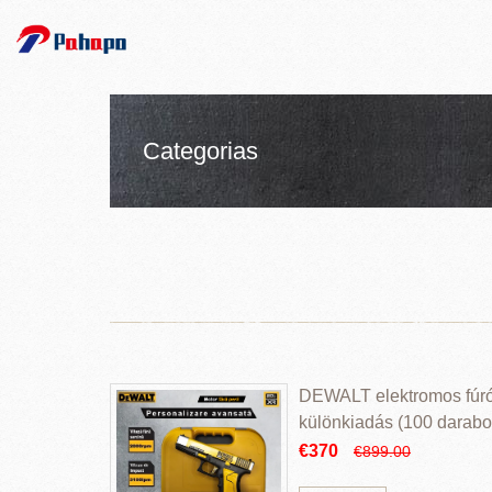
Categorias
DEWALT elektromos fúr
különkiadás (100 darabos
€370
€899.00