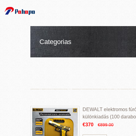
Categorias
DEWALT elektromos fúr
különkiadás (100 darabos
€370
€899.00