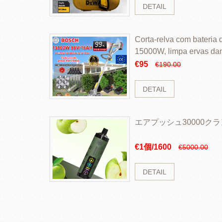
DETAIL
Corta-relva com bateria d
15000W, limpa ervas da
rapidamente
€95
€190.00
DETAIL
エアプッシュ30000ク
€1個/1600
€5000.00
DETAIL