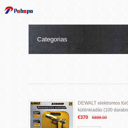
Categorias
DEWALT elektromos fúr
különkiadás (100 darabos
€370
€899.00