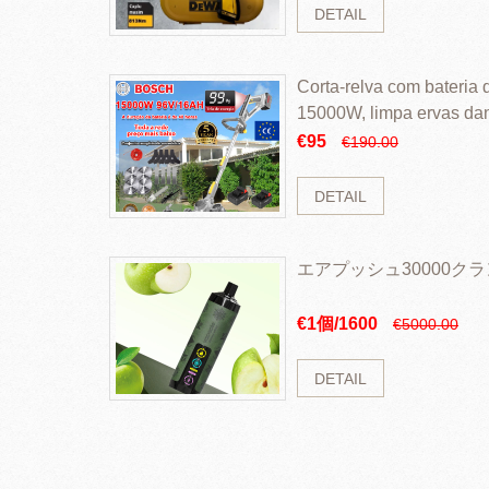
DETAIL
Corta-relva com bateria d
15000W, limpa ervas da
rapidamente
€95
€190.00
DETAIL
エアプッシュ30000ク
€1個/1600
€5000.00
DETAIL