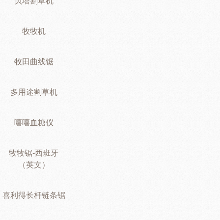
贝塔割草机
牧牧机
牧田曲线锯
多用途割草机
嘻嘻血糖仪
牧牧锯-西班牙
（英文）
喜利得长杆链条锯