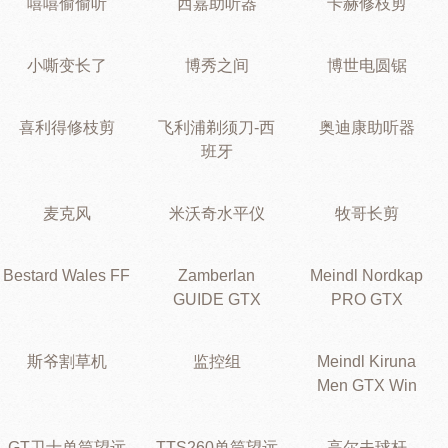
嘻嘻偷偷听
西嘉助听器
卡赫修枝剪
小嘶变长了
博秀之间
博世电圆锯
喜利得修枝剪
飞利浦剃须刀-西
奥迪康助听器
班牙
麦克风
米沃奇水平仪
牧哥长剪
Bestard Wales FF
Zamberlan
Meindl Nordkap
GUIDE GTX
PRO GTX
斯爷割草机
监控组
Meindl Kiruna
Men GTX Win
GT卫士单筒望远
TTS260单筒望远
高尔夫球杆