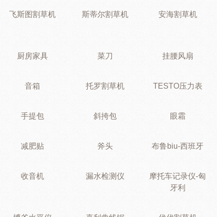
飞斯图割草机
斯蒂尔割草机
安海割草机
厨房家具
菜刀
挂腰风扇
音箱
托罗割草机
TESTO压力表
手提包
斜挎包
眼霜
减肥贴
斧头
布鲁biu-西班牙
收音机
漏水检测仪
摩托车记录仪-匈
牙利