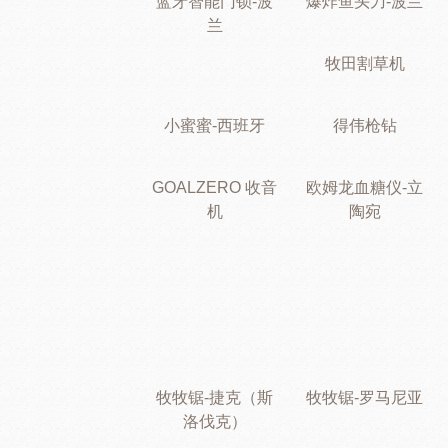
蓝牙智能门锁-波
爆炸鱼头刀-波兰
兰
牧田割草机
小蜜蜜-西班牙
得伟枪钻
GOALZERO 收音
欧姆龙血糖仪-立
机
陶宛
牧牧锯-捷克（斯
牧牧锯-罗马尼亚
洛伐克）