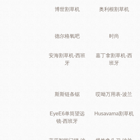
博世割草机
奥利根割草机
德尔格氧吧
时尚
安海割草机-西班
嘉丁拿割草机-西
牙
班牙
斯斯链条锯
哎呦万用表-波兰
EyeE6单筒望远
Husavarna割草机
镜-西班牙