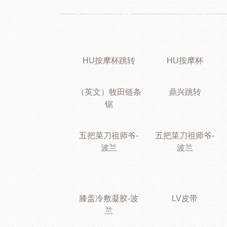
HU按摩杯跳转
HU按摩杯
（英文）牧田链条
鼎兴跳转
锯
五把菜刀祖师爷-
五把菜刀祖师爷-
波兰
波兰
膝盖冷敷凝胶-波
LV皮带
兰