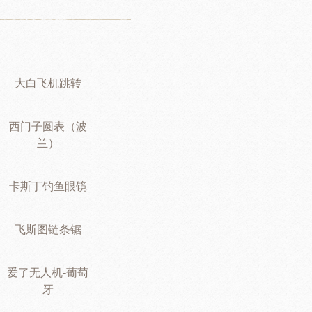
大白飞机跳转
西门子圆表（波
兰）
卡斯丁钓鱼眼镜
飞斯图链条锯
爱了无人机-葡萄
牙