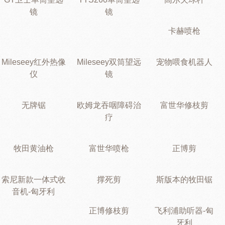
镜
镜
卡赫喷枪
Mileseey红外热像
Mileseey双筒望远
宠物喂食机器人
仪
镜
无牌锯
欧姆龙吞咽障碍治
富世华修枝剪
疗
牧田黄油枪
富世华喷枪
正博剪
索尼新款一体式收
撑死剪
斯版本的牧田锯
音机-匈牙利
正博修枝剪
飞利浦助听器-匈
牙利