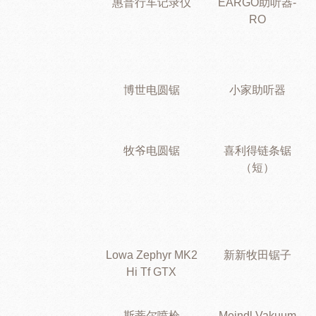
惠普行车记录仪
EARGO助听器-
RO
博世电圆锯
小家助听器
牧爷电圆锯
喜利得链条锯
（短）
Lowa Zephyr MK2
新新牧田锯子
Hi Tf GTX
斯蒂尔喷枪
Meindl Vakuum