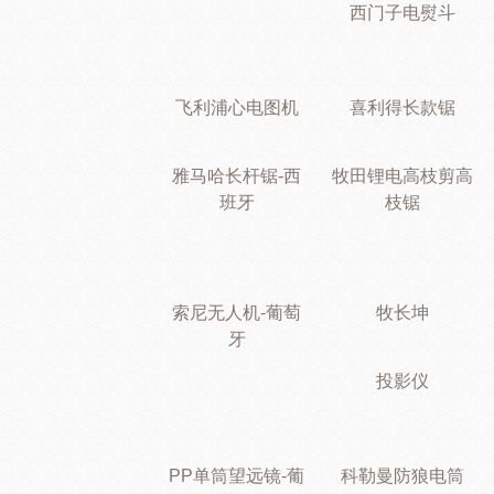
西门子电熨斗
飞利浦心电图机
喜利得长款锯
雅马哈长杆锯-西
牧田锂电高枝剪高
班牙
枝锯
索尼无人机-葡萄
牧长坤
牙
投影仪
PP单筒望远镜-葡
科勒曼防狼电筒