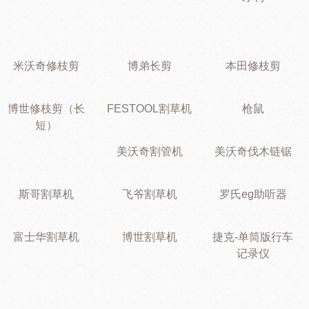
米沃奇修枝剪
博弟长剪
本田修枝剪
博世修枝剪（长
FESTOOL割草机
枪鼠
短）
美沃奇割管机
美沃奇伐木链锯
斯哥割草机
飞爷割草机
罗氏eg助听器
富士华割草机
博世割草机
捷克-单筒版行车
记录仪