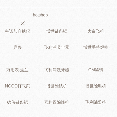
hotshop
科诺加血糖仪
博世链条锯
大白飞机
鼎兴
飞利浦吸尘器
博世手持焊枪
万用表-波兰
飞利浦洗牙器
GM墨镜
NOCO打气泵
博世除锈机
博世除毛机
德伟链条锯
喜利得除蜂机
飞利浦监控