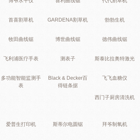
博爷水平仪
喜利曲线锯
代代割草机
首喜割草机
GARDENA割草机
勃勃生机
牧田曲线锯
博世曲线锯
德伟曲线锯
飞利浦医疗手表
测表子
斯泰比拉奥特激光
多功能智能监测手
Black & Decker百
飞飞血糖仪
表
得链条据
西门子厨房清洗机
爱普生打印机
斯蒂尔电圆锯
拜爷制氧机