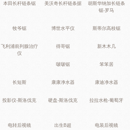
本田长杆链条锯
美沃奇长杆链条据
胡斯华纳加长链条
锯-罗马
牧爷锯
博世水平仪
斯蒂尔高枝锯
飞利浦前列腺治疗
得哥锯
新木木几
仪
啵啵锯
笨笨居
长短斯
康康净水器
康迪净水器
投影仪-斯洛伐克
硬盘-斯洛伐克
拉拉水枪-葡萄牙
电转后视镜
出生B超
电装后视镜