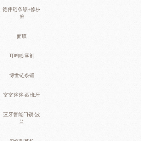
德伟链条锯+修枝
剪
面膜
耳鸣喷雾剂
博世链条锯
富富斧斧-西班牙
蓝牙智能门锁-波
兰