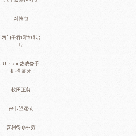
斜挎包
西门子吞咽障碍治
疗
Ulefone热成像手
机-葡萄牙
牧田正剪
徕卡望远镜
喜利得修枝剪