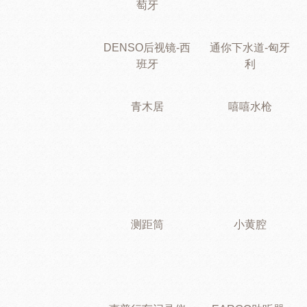
萄牙
DENSO后视镜-西
通你下水道-匈牙
班牙
利
青木居
嘻嘻水枪
测距筒
小黄腔