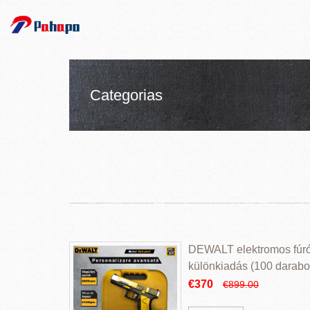
Categorias
DEWALT elektromos fúr
különkiadás (100 darabos
€370
€899.00