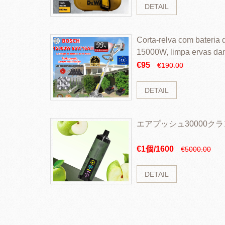
DETAIL
Corta-relva com bateria d
15000W, limpa ervas da
rapidamente
€95
€190.00
DETAIL
エアプッシュ30000ク
€1個/1600
€5000.00
DETAIL