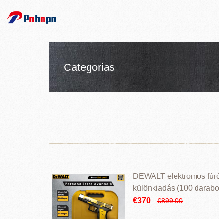
Categorias
DEWALT elektromos fúr
különkiadás (100 darabos
€370
€899.00