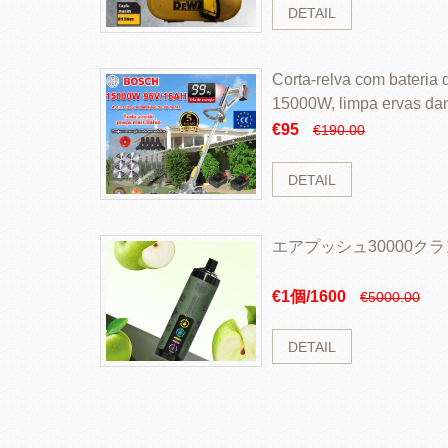
DETAIL
Corta-relva com bateria d
15000W, limpa ervas da
rapidamente
€95
€190.00
DETAIL
エアプッシュ30000ク
€1個/1600
€5000.00
DETAIL