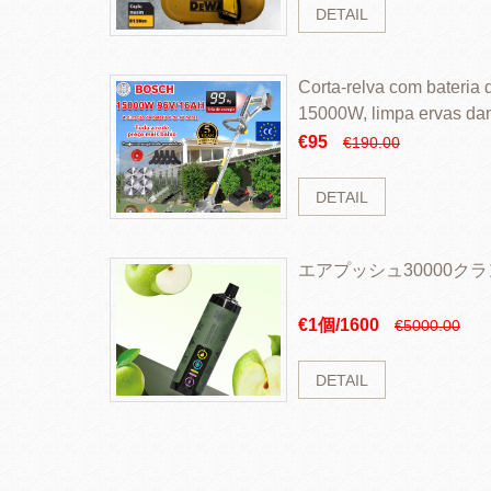
DETAIL
Corta-relva com bateria d
15000W, limpa ervas da
rapidamente
€95
€190.00
DETAIL
エアプッシュ30000ク
€1個/1600
€5000.00
DETAIL