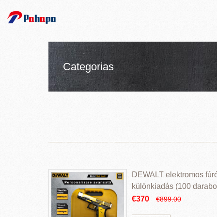
Categorias
DEWALT elektromos fúr
különkiadás (100 darabos
€370
€899.00