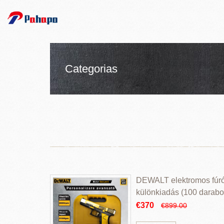
Categorias
DEWALT elektromos fúr
különkiadás (100 darabos
€370
€899.00