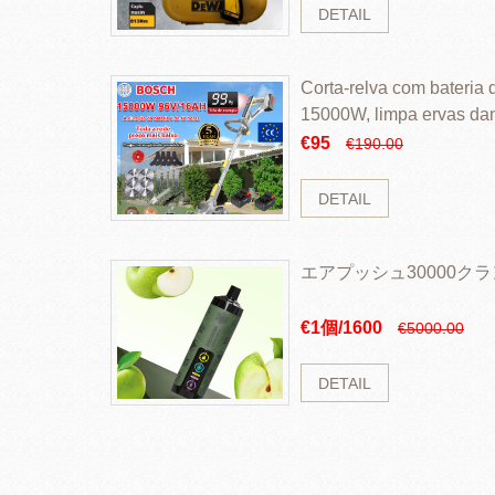
DETAIL
Corta-relva com bateria d
15000W, limpa ervas da
rapidamente
€95
€190.00
DETAIL
エアプッシュ30000ク
€1個/1600
€5000.00
DETAIL