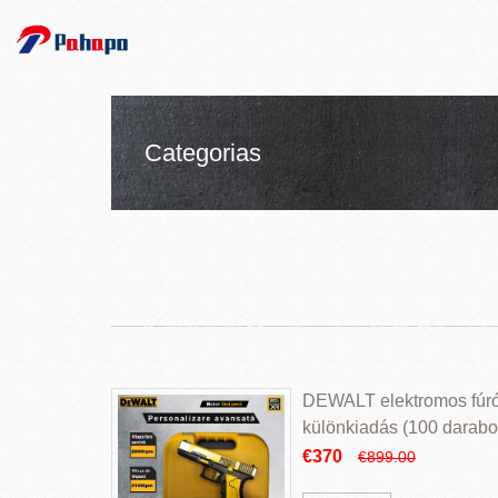
Categorias
DEWALT elektromos fúr
különkiadás (100 darabos
€370
€899.00