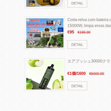
DETAIL
Corta-relva com bateria d
15000W, limpa ervas da
rapidamente
€95
€190.00
DETAIL
エアプッシュ30000ク
€1個/1600
€5000.00
DETAIL