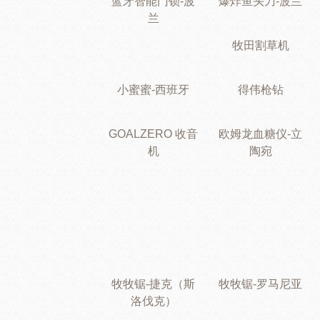
蓝牙智能门锁-波
爆炸鱼头刀-波兰
兰
牧田割草机
小蜜蜜-西班牙
得伟枪钻
GOALZERO 收音
欧姆龙血糖仪-立
机
陶宛
牧牧锯-捷克（斯
牧牧锯-罗马尼亚
洛伐克）