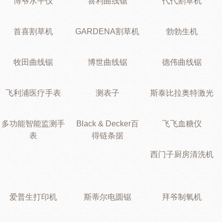
博爷水平仪
喜利曲线锯
代代割草机
首喜割草机
GARDENA割草机
勃勃生机
牧田曲线锯
博世曲线锯
德伟曲线锯
飞利浦医疗手表
测表子
斯泰比拉奥特激光
多功能智能监测手
Black & Decker百
飞飞血糖仪
表
得链条据
西门子厨房清洗机
爱普生打印机
斯蒂尔电圆锯
拜爷制氧机