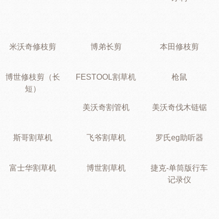
米沃奇修枝剪
博弟长剪
本田修枝剪
博世修枝剪（长
FESTOOL割草机
枪鼠
短）
美沃奇割管机
美沃奇伐木链锯
斯哥割草机
飞爷割草机
罗氏eg助听器
富士华割草机
博世割草机
捷克-单筒版行车
记录仪