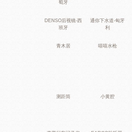
萄牙
DENSO后视镜-西
通你下水道-匈牙
班牙
利
青木居
嘻嘻水枪
测距筒
小黄腔