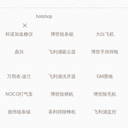
hotshop
科诺加血糖仪
博世链条锯
大白飞机
鼎兴
飞利浦吸尘器
博世手持焊枪
万用表-波兰
飞利浦洗牙器
GM墨镜
NOCO打气泵
博世除锈机
博世除毛机
德伟链条锯
喜利得除蜂机
飞利浦监控