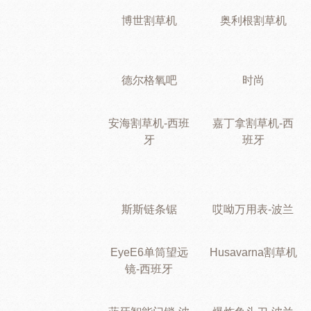
博世割草机
奥利根割草机
德尔格氧吧
时尚
安海割草机-西班
嘉丁拿割草机-西
牙
班牙
斯斯链条锯
哎呦万用表-波兰
EyeE6单筒望远
Husavarna割草机
镜-西班牙