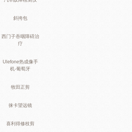
斜挎包
西门子吞咽障碍治
疗
Ulefone热成像手
机-葡萄牙
牧田正剪
徕卡望远镜
喜利得修枝剪