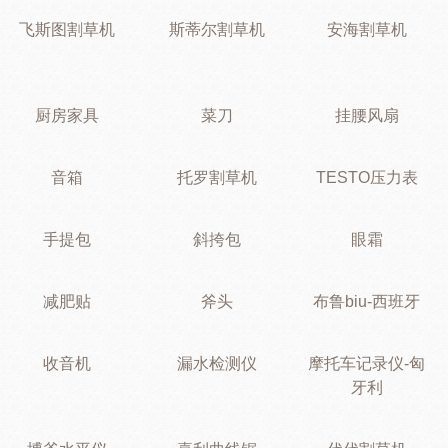
飞斯图割草机
斯蒂尔割草机
安海割草机
厨房家具
菜刀
挂腰风扇
音箱
托罗割草机
TESTO压力表
手提包
斜挎包
眼霜
减肥贴
斧头
布鲁biu-西班牙
收音机
漏水检测仪
摩托车记录仪-匈
牙利