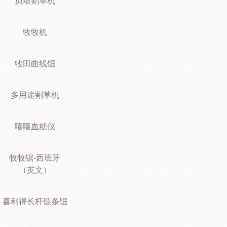
贝塔割草机
牧牧机
牧田曲线锯
多用途割草机
嘻嘻血糖仪
牧牧锯-西班牙
（英文）
喜利得长杆链条锯