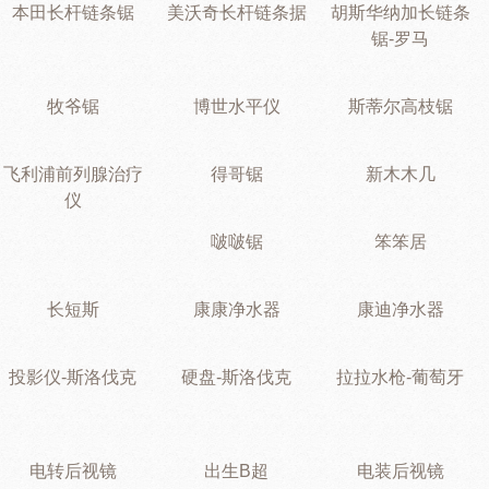
本田长杆链条锯
美沃奇长杆链条据
胡斯华纳加长链条
锯-罗马
牧爷锯
博世水平仪
斯蒂尔高枝锯
飞利浦前列腺治疗
得哥锯
新木木几
仪
啵啵锯
笨笨居
长短斯
康康净水器
康迪净水器
投影仪-斯洛伐克
硬盘-斯洛伐克
拉拉水枪-葡萄牙
电转后视镜
出生B超
电装后视镜