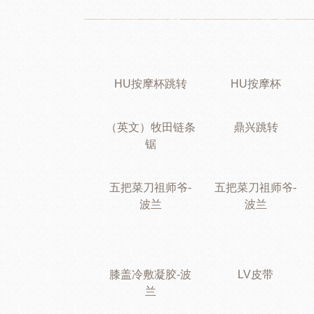
HU按摩杯跳转
HU按摩杯
（英文）牧田链条
鼎兴跳转
锯
五把菜刀祖师爷-
五把菜刀祖师爷-
波兰
波兰
膝盖冷敷凝胶-波
LV皮带
兰