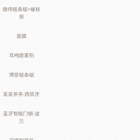
德伟链条锯+修枝
剪
面膜
耳鸣喷雾剂
博世链条锯
富富斧斧-西班牙
蓝牙智能门锁-波
兰