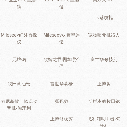
镜
镜
卡赫喷枪
Mileseey红外热像
Mileseey双筒望远
宠物喂食机器人
仪
镜
无牌锯
欧姆龙吞咽障碍治
富世华修枝剪
疗
牧田黄油枪
富世华喷枪
正博剪
索尼新款一体式收
撑死剪
斯版本的牧田锯
音机-匈牙利
正博修枝剪
飞利浦助听器-匈
牙利