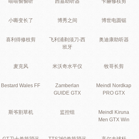
嘻嘻偷偷听
西嘉助听器
卡赫修枝剪
小嘶变长了
博秀之间
博世电圆锯
喜利得修枝剪
飞利浦剃须刀-西
奥迪康助听器
班牙
麦克风
米沃奇水平仪
牧哥长剪
Bestard Wales FF
Zamberlan
Meindl Nordkap
GUIDE GTX
PRO GTX
斯爷割草机
监控组
Meindl Kiruna
Men GTX Win
GT卫士单筒望远
TTS260单筒望远
高尔夫球杆