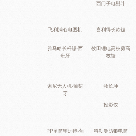
西门子电熨斗
飞利浦心电图机
喜利得长款锯
雅马哈长杆锯-西
牧田锂电高枝剪高
班牙
枝锯
索尼无人机-葡萄
牧长坤
牙
投影仪
PP单筒望远镜-葡
科勒曼防狼电筒