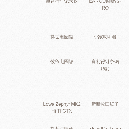
惠普行车记录仪
EARGO助听器-
RO
博世电圆锯
小家助听器
牧爷电圆锯
喜利得链条锯
（短）
Lowa Zephyr MK2
新新牧田锯子
Hi Tf GTX
斯蒂尔喷枪
Meindl Vakuum