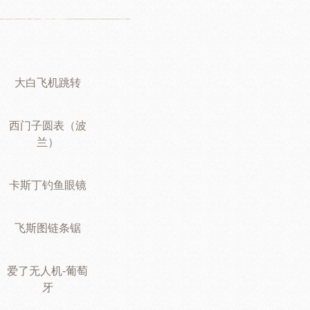
大白飞机跳转
西门子圆表（波
兰）
卡斯丁钓鱼眼镜
飞斯图链条锯
爱了无人机-葡萄
牙