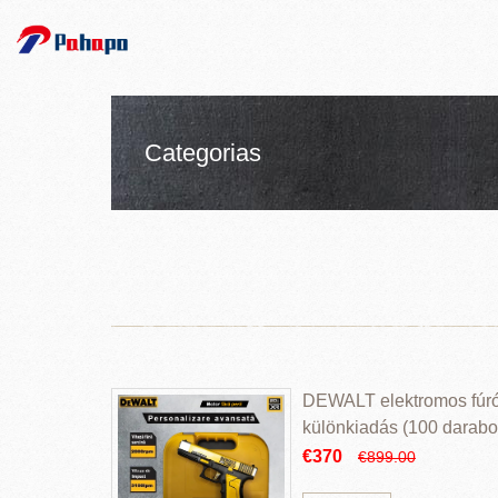
Categorias
DEWALT elektromos fúr
különkiadás (100 darabos
€370
€899.00