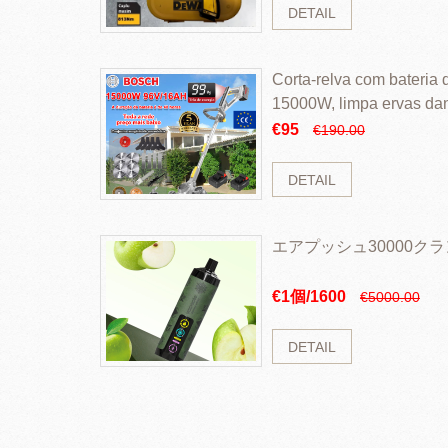
DETAIL
Corta-relva com bateria d
15000W, limpa ervas da
rapidamente
€95
€190.00
DETAIL
エアプッシュ30000ク
€1個/1600
€5000.00
DETAIL