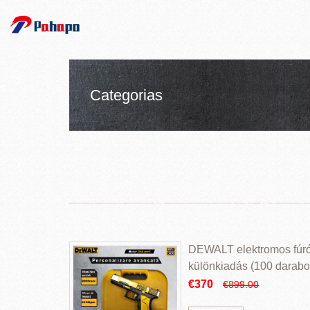
Categorias
DEWALT elektromos fúr
különkiadás (100 darabos
€370
€899.00