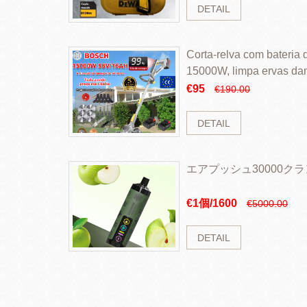
DETAIL
Corta-relva com bateria d
15000W, limpa ervas da
rapidamente
€95
€190.00
DETAIL
エアプッシュ30000ク
€1個/1600
€5000.00
DETAIL