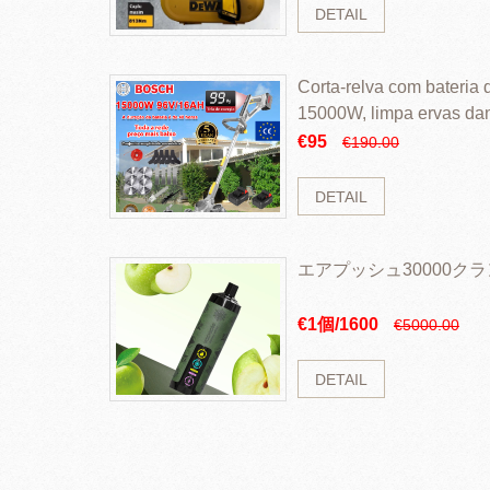
DETAIL
Corta-relva com bateria d
15000W, limpa ervas da
rapidamente
€95
€190.00
DETAIL
エアプッシュ30000ク
€1個/1600
€5000.00
DETAIL