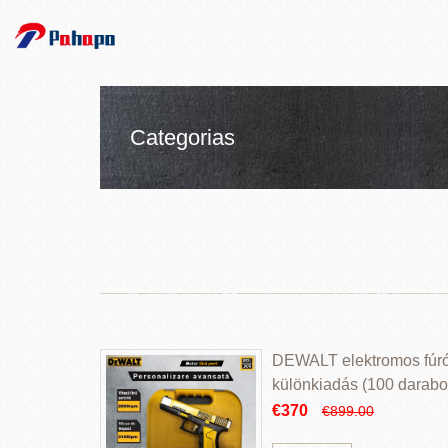
Categorias
DEWALT elektromos fúr
különkiadás (100 darabos
€370
€899.00