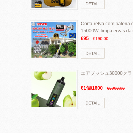
DETAIL
Corta-relva com bateria d
15000W, limpa ervas da
rapidamente
€95
€190.00
DETAIL
エアプッシュ30000ク
€1個/1600
€5000.00
DETAIL