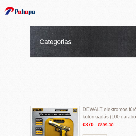
Categorias
DEWALT elektromos fúr
különkiadás (100 darabos
€370
€899.00