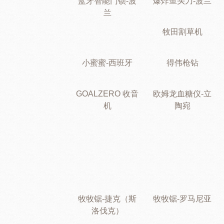
蓝牙智能门锁-波
爆炸鱼头刀-波兰
兰
牧田割草机
小蜜蜜-西班牙
得伟枪钻
GOALZERO 收音
欧姆龙血糖仪-立
机
陶宛
牧牧锯-捷克（斯
牧牧锯-罗马尼亚
洛伐克）