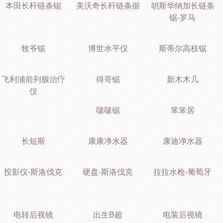
本田长杆链条锯
美沃奇长杆链条据
胡斯华纳加长链条
锯-罗马
牧爷锯
博世水平仪
斯蒂尔高枝锯
飞利浦前列腺治疗
得哥锯
新木木几
仪
啵啵锯
笨笨居
长短斯
康康净水器
康迪净水器
投影仪-斯洛伐克
硬盘-斯洛伐克
拉拉水枪-葡萄牙
电转后视镜
出生B超
电装后视镜