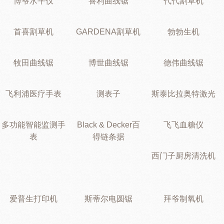
博爷水平仪
喜利曲线锯
代代割草机
首喜割草机
GARDENA割草机
勃勃生机
牧田曲线锯
博世曲线锯
德伟曲线锯
飞利浦医疗手表
测表子
斯泰比拉奥特激光
多功能智能监测手
Black & Decker百
飞飞血糖仪
表
得链条据
西门子厨房清洗机
爱普生打印机
斯蒂尔电圆锯
拜爷制氧机