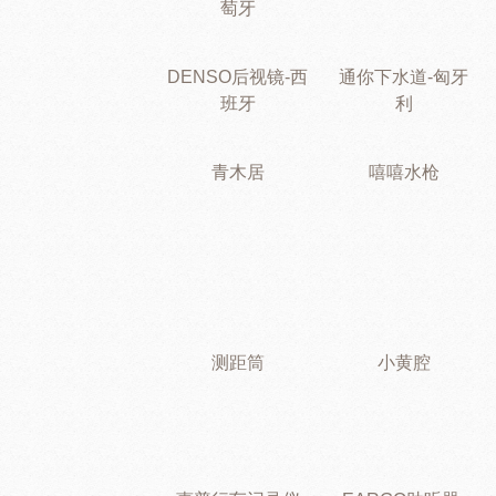
萄牙
DENSO后视镜-西
通你下水道-匈牙
班牙
利
青木居
嘻嘻水枪
测距筒
小黄腔