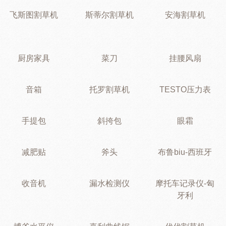
飞斯图割草机
斯蒂尔割草机
安海割草机
厨房家具
菜刀
挂腰风扇
音箱
托罗割草机
TESTO压力表
手提包
斜挎包
眼霜
减肥贴
斧头
布鲁biu-西班牙
收音机
漏水检测仪
摩托车记录仪-匈
牙利