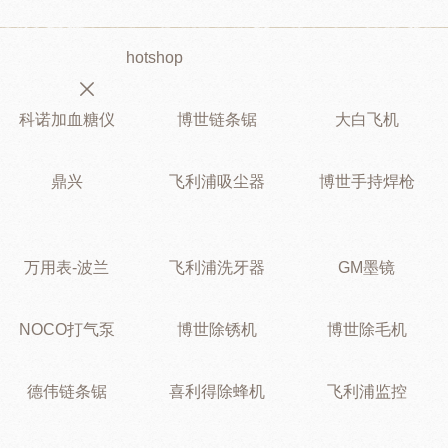
hotshop
科诺加血糖仪
博世链条锯
大白飞机
鼎兴
飞利浦吸尘器
博世手持焊枪
万用表-波兰
飞利浦洗牙器
GM墨镜
NOCO打气泵
博世除锈机
博世除毛机
德伟链条锯
喜利得除蜂机
飞利浦监控