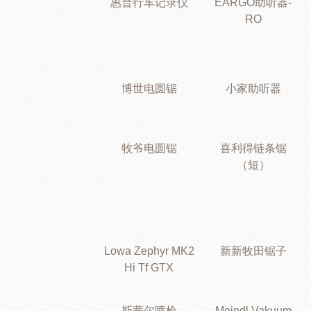
惠普行车记录仪
EARGO助听器-
RO
博世电圆锯
小家助听器
牧爷电圆锯
喜利得链条锯
（短）
Lowa Zephyr MK2
新新牧田锯子
Hi Tf GTX
斯蒂尔喷枪
Meindl Vakuum