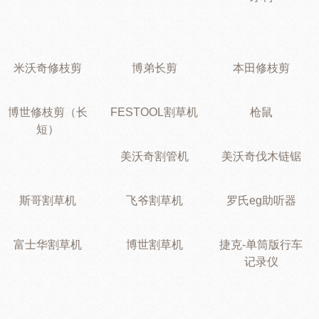
米沃奇修枝剪
博弟长剪
本田修枝剪
博世修枝剪（长
FESTOOL割草机
枪鼠
短）
美沃奇割管机
美沃奇伐木链锯
斯哥割草机
飞爷割草机
罗氏eg助听器
富士华割草机
博世割草机
捷克-单筒版行车
记录仪