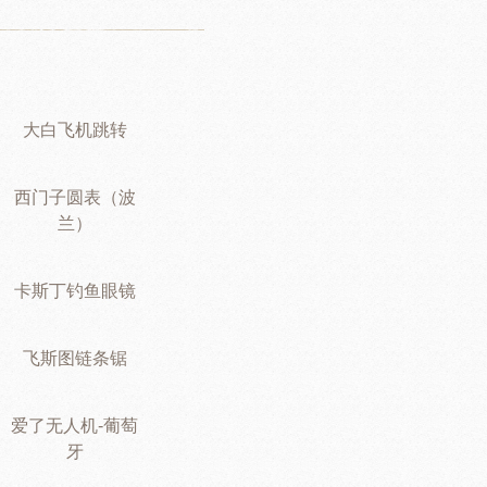
大白飞机跳转
西门子圆表（波
兰）
卡斯丁钓鱼眼镜
飞斯图链条锯
爱了无人机-葡萄
牙