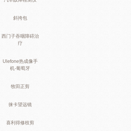
斜挎包
西门子吞咽障碍治
疗
Ulefone热成像手
机-葡萄牙
牧田正剪
徕卡望远镜
喜利得修枝剪