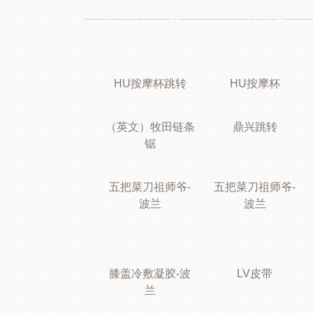
HU按摩杯跳转
HU按摩杯
（英文）牧田链条
鼎兴跳转
锯
五把菜刀祖师爷-
五把菜刀祖师爷-
波兰
波兰
膝盖冷敷凝胶-波
LV皮带
兰