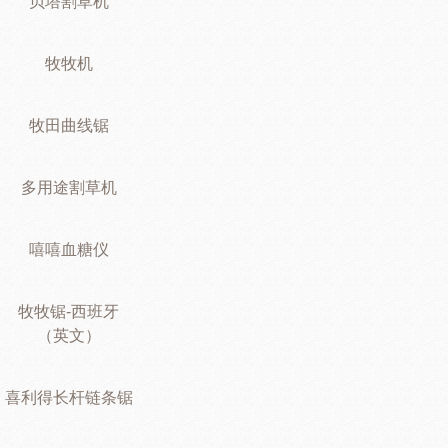
贝塔割草机
牧牧机
牧田曲线锯
多用途割草机
嘻嘻血糖仪
牧牧锯-西班牙
（英文）
喜利得长杆链条锯