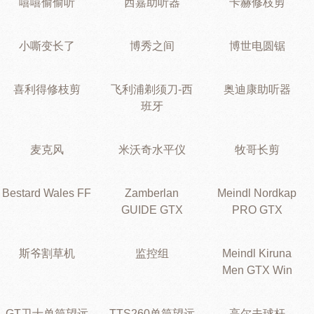
嘻嘻偷偷听
西嘉助听器
卡赫修枝剪
小嘶变长了
博秀之间
博世电圆锯
喜利得修枝剪
飞利浦剃须刀-西
奥迪康助听器
班牙
麦克风
米沃奇水平仪
牧哥长剪
Bestard Wales FF
Zamberlan
Meindl Nordkap
GUIDE GTX
PRO GTX
斯爷割草机
监控组
Meindl Kiruna
Men GTX Win
GT卫士单筒望远
TTS260单筒望远
高尔夫球杆