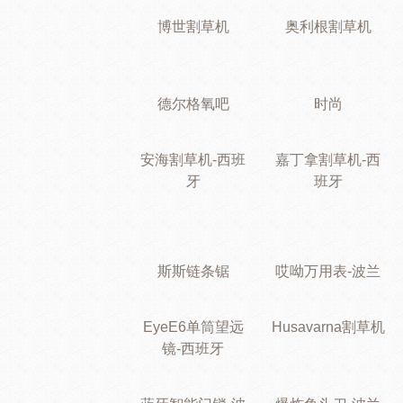
博世割草机
奥利根割草机
德尔格氧吧
时尚
安海割草机-西班
嘉丁拿割草机-西
牙
班牙
斯斯链条锯
哎呦万用表-波兰
EyeE6单筒望远
Husavarna割草机
镜-西班牙