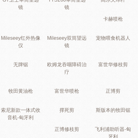
镜
镜
卡赫喷枪
Mileseey红外热像
Mileseey双筒望远
宠物喂食机器人
仪
镜
无牌锯
欧姆龙吞咽障碍治
富世华修枝剪
疗
牧田黄油枪
富世华喷枪
正博剪
索尼新款一体式收
撑死剪
斯版本的牧田锯
音机-匈牙利
正博修枝剪
飞利浦助听器-匈
牙利