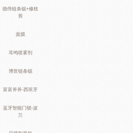
德伟链条锯+修枝
剪
面膜
耳鸣喷雾剂
博世链条锯
富富斧斧-西班牙
蓝牙智能门锁-波
兰