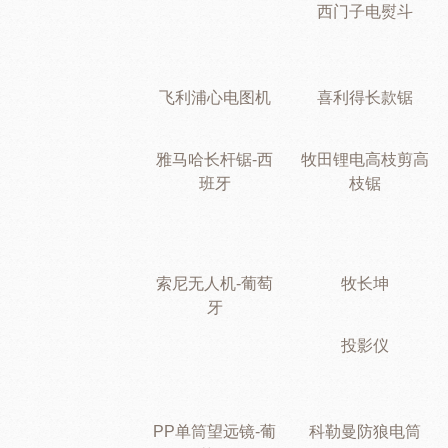
西门子电熨斗
飞利浦心电图机
喜利得长款锯
雅马哈长杆锯-西
牧田锂电高枝剪高
班牙
枝锯
索尼无人机-葡萄
牧长坤
牙
投影仪
PP单筒望远镜-葡
科勒曼防狼电筒