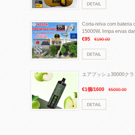
DETAIL
Corta-relva com bateria d
15000W, limpa ervas da
rapidamente
€95
€190.00
DETAIL
エアプッシュ30000ク
€1個/1600
€5000.00
DETAIL