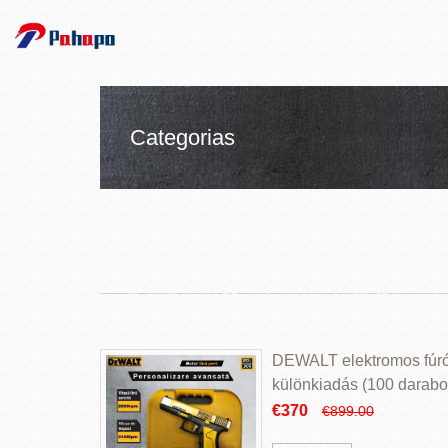
Categorias
DEWALT elektromos fúr
különkiadás (100 darabos
€370
€899.00