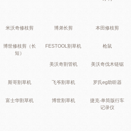
米沃奇修枝剪
博弟长剪
本田修枝剪
博世修枝剪（长
FESTOOL割草机
枪鼠
短）
美沃奇割管机
美沃奇伐木链锯
斯哥割草机
飞爷割草机
罗氏eg助听器
富士华割草机
博世割草机
捷克-单筒版行车
记录仪