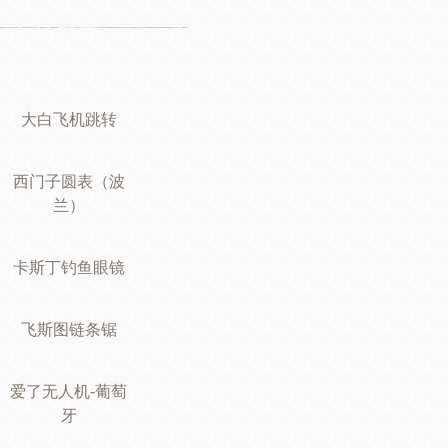
大白飞机跳转
西门子圆表（波
兰）
卡斯丁钓鱼眼镜
飞斯图链条锯
爱了无人机-葡萄
牙