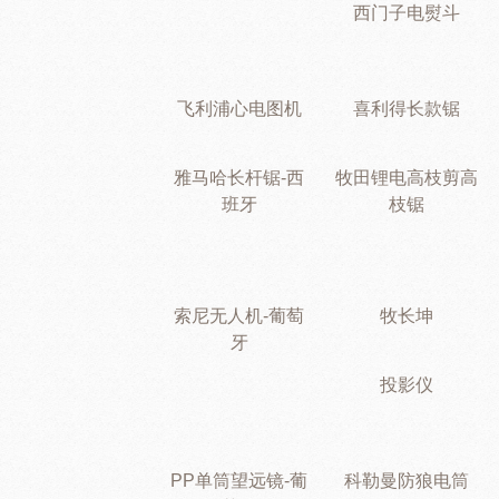
西门子电熨斗
飞利浦心电图机
喜利得长款锯
雅马哈长杆锯-西
牧田锂电高枝剪高
班牙
枝锯
索尼无人机-葡萄
牧长坤
牙
投影仪
PP单筒望远镜-葡
科勒曼防狼电筒