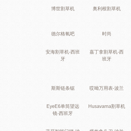
博世割草机
奥利根割草机
德尔格氧吧
时尚
安海割草机-西班
嘉丁拿割草机-西
牙
班牙
斯斯链条锯
哎呦万用表-波兰
EyeE6单筒望远
Husavarna割草机
镜-西班牙