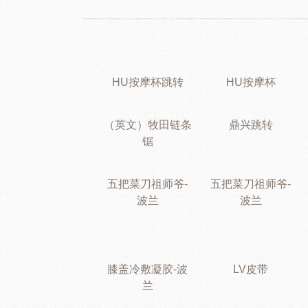
HU按摩杯跳转
HU按摩杯
（英文）牧田链条
鼎兴跳转
锯
五把菜刀祖师爷-
五把菜刀祖师爷-
波兰
波兰
膝盖冷敷凝胶-波
LV皮带
兰