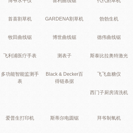
博爷水平仪
喜利曲线锯
代代割草机
首喜割草机
GARDENA割草机
勃勃生机
牧田曲线锯
博世曲线锯
德伟曲线锯
飞利浦医疗手表
测表子
斯泰比拉奥特激光
多功能智能监测手
Black & Decker百
飞飞血糖仪
表
得链条据
西门子厨房清洗机
爱普生打印机
斯蒂尔电圆锯
拜爷制氧机