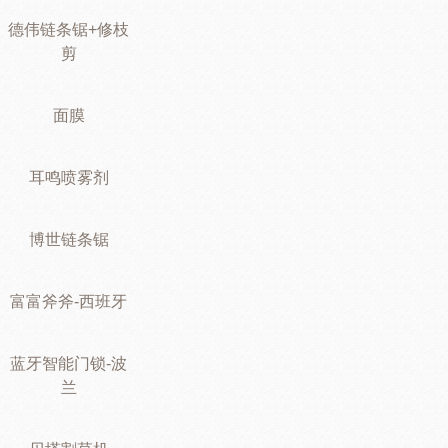
德伟链条锯+修枝
剪
面膜
耳鸣喷雾剂
博世链条锯
富富斧斧-西班牙
蓝牙智能门锁-波
兰