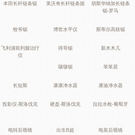
本田长杆链条锯
美沃奇长杆链条据
胡斯华纳加长链条
锯-罗马
牧爷锯
博世水平仪
斯蒂尔高枝锯
飞利浦前列腺治疗
得哥锯
新木木几
仪
啵啵锯
笨笨居
长短斯
康康净水器
康迪净水器
投影仪-斯洛伐克
硬盘-斯洛伐克
拉拉水枪-葡萄牙
电转后视镜
出生B超
电装后视镜