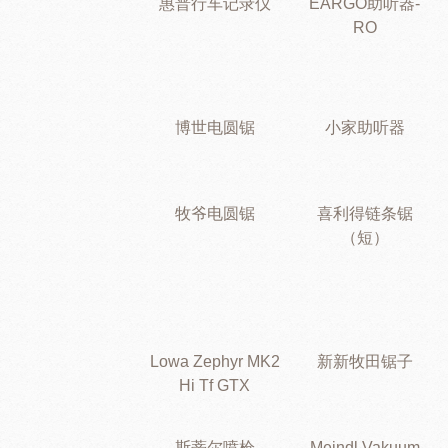
惠普行车记录仪
EARGO助听器-
RO
博世电圆锯
小家助听器
牧爷电圆锯
喜利得链条锯
（短）
Lowa Zephyr MK2
新新牧田锯子
Hi Tf GTX
斯蒂尔喷枪
Meindl Vakuum