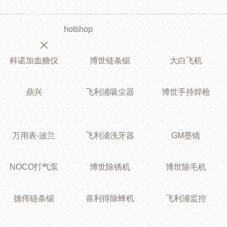
hotshop
科诺加血糖仪
博世链条锯
大白飞机
鼎兴
飞利浦吸尘器
博世手持焊枪
万用表-波兰
飞利浦洗牙器
GM墨镜
NOCO打气泵
博世除锈机
博世除毛机
德伟链条锯
喜利得除蜂机
飞利浦监控