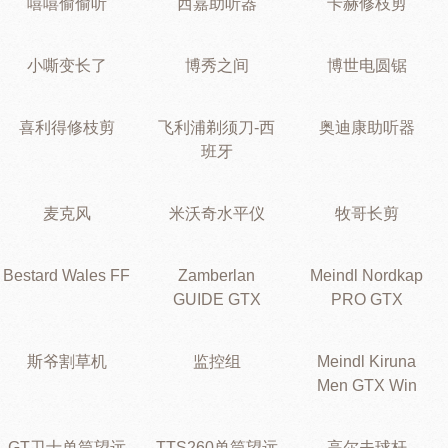
嘻嘻偷偷听
西嘉助听器
卡赫修枝剪
小嘶变长了
博秀之间
博世电圆锯
喜利得修枝剪
飞利浦剃须刀-西
奥迪康助听器
班牙
麦克风
米沃奇水平仪
牧哥长剪
Bestard Wales FF
Zamberlan
Meindl Nordkap
GUIDE GTX
PRO GTX
斯爷割草机
监控组
Meindl Kiruna
Men GTX Win
GT卫士单筒望远
TTS260单筒望远
高尔夫球杆