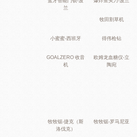
蓝牙智能门锁-波
爆炸鱼头刀-波兰
兰
牧田割草机
小蜜蜜-西班牙
得伟枪钻
GOALZERO 收音
欧姆龙血糖仪-立
机
陶宛
牧牧锯-捷克（斯
牧牧锯-罗马尼亚
洛伐克）