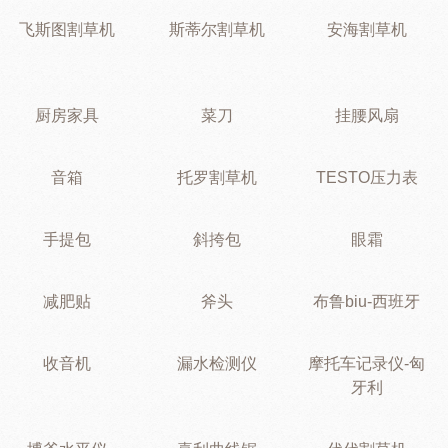
飞斯图割草机
斯蒂尔割草机
安海割草机
厨房家具
菜刀
挂腰风扇
音箱
托罗割草机
TESTO压力表
手提包
斜挎包
眼霜
减肥贴
斧头
布鲁biu-西班牙
收音机
漏水检测仪
摩托车记录仪-匈
牙利