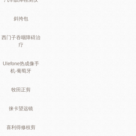
斜挎包
西门子吞咽障碍治
疗
Ulefone热成像手
机-葡萄牙
牧田正剪
徕卡望远镜
喜利得修枝剪