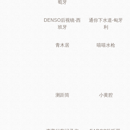
萄牙
DENSO后视镜-西
通你下水道-匈牙
班牙
利
青木居
嘻嘻水枪
测距筒
小黄腔