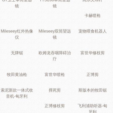
镜
镜
卡赫喷枪
Mileseey红外热像
Mileseey双筒望远
宠物喂食机器人
仪
镜
无牌锯
欧姆龙吞咽障碍治
富世华修枝剪
疗
牧田黄油枪
富世华喷枪
正博剪
索尼新款一体式收
撑死剪
斯版本的牧田锯
音机-匈牙利
正博修枝剪
飞利浦助听器-匈
牙利