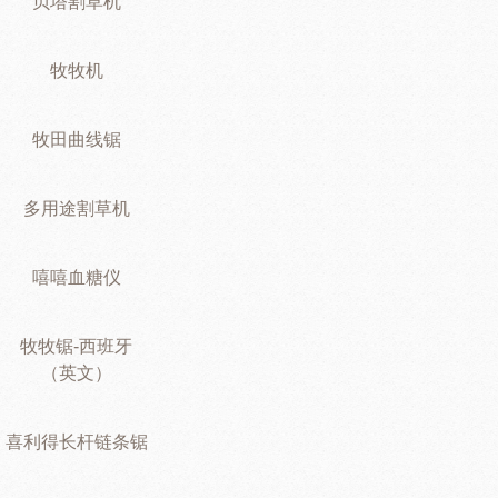
贝塔割草机
牧牧机
牧田曲线锯
多用途割草机
嘻嘻血糖仪
牧牧锯-西班牙
（英文）
喜利得长杆链条锯