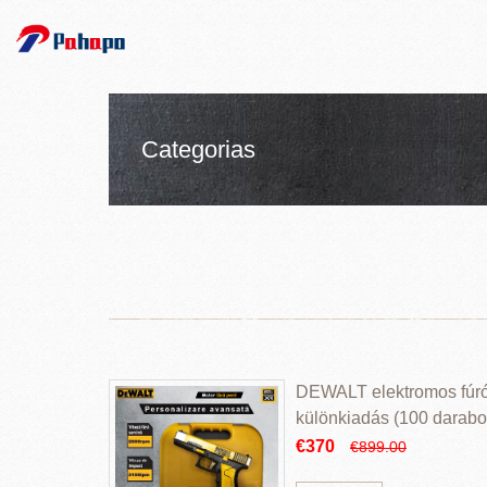
Categorias
DEWALT elektromos fúr
különkiadás (100 darabos
€370
€899.00