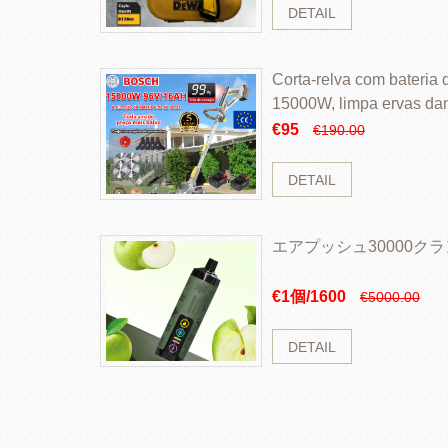
DETAIL
Corta-relva com bateria d
15000W, limpa ervas da
rapidamente
€95
€190.00
DETAIL
エアプッシュ30000ク
€1個/1600
€5000.00
DETAIL