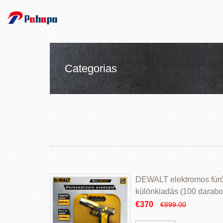
Categorias
DEWALT elektromos fúr
különkiadás (100 darabos
€370
€899.00