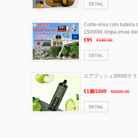
DETAIL
Corta-relva com bateria d
15000W, limpa ervas da
rapidamente
€95
€190.00
DETAIL
エアプッシュ30000ク
€1個/1600
€5000.00
DETAIL