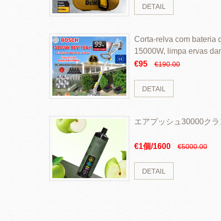
DETAIL
Corta-relva com bateria d
15000W, limpa ervas da
rapidamente
€95
€190.00
DETAIL
エアプッシュ30000ク
€1個/1600
€5000.00
DETAIL