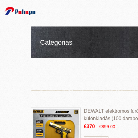
Categorias
DEWALT elektromos fúr
különkiadás (100 darabos
€370
€899.00