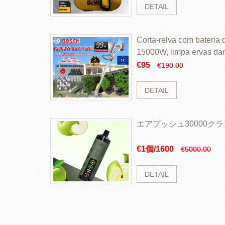
DETAIL
Corta-relva com bateria d
15000W, limpa ervas da
rapidamente
€95
€190.00
DETAIL
エアプッシュ30000ク
€1個/1600
€5000.00
DETAIL