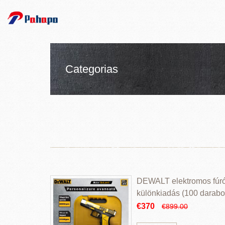
Categorias
DEWALT elektromos fúr
különkiadás (100 darabos
€370
€899.00