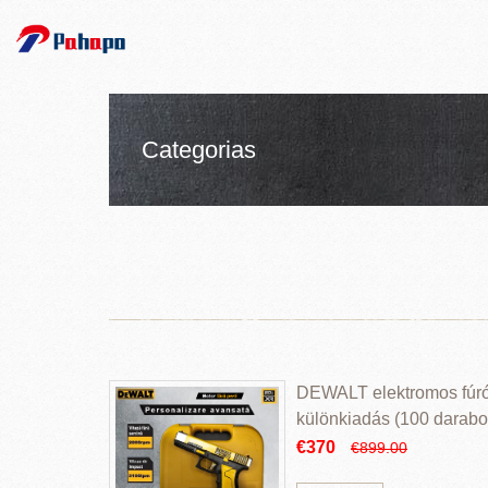
Categorias
DEWALT elektromos fúr
különkiadás (100 darabos
€370
€899.00