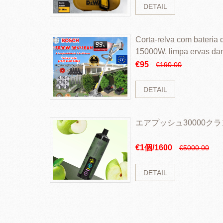
DETAIL
Corta-relva com bateria d
15000W, limpa ervas da
rapidamente
€95
€190.00
DETAIL
エアプッシュ30000ク
€1個/1600
€5000.00
DETAIL