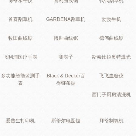
博爷水平仪
喜利曲线锯
代代割草机
首喜割草机
GARDENA割草机
勃勃生机
牧田曲线锯
博世曲线锯
德伟曲线锯
飞利浦医疗手表
测表子
斯泰比拉奥特激光
多功能智能监测手
Black & Decker百
飞飞血糖仪
表
得链条据
西门子厨房清洗机
爱普生打印机
斯蒂尔电圆锯
拜爷制氧机