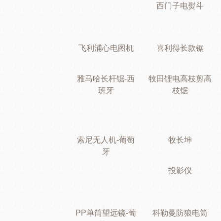
西门子电熨斗
飞利浦心电图机
喜利得长款锯
雅马哈长杆锯-西
牧田锂电高枝剪高
班牙
枝锯
索尼无人机-葡萄
牧长坤
牙
投影仪
PP单筒望远镜-葡
科勒曼防狼电筒