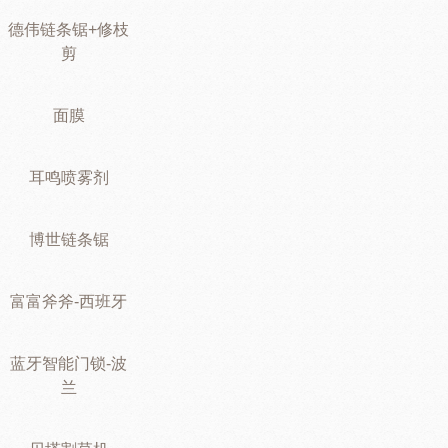
德伟链条锯+修枝
剪
面膜
耳鸣喷雾剂
博世链条锯
富富斧斧-西班牙
蓝牙智能门锁-波
兰