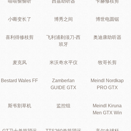
嘻嘻偷偷听
西嘉助听器
卡赫修枝剪
小嘶变长了
博秀之间
博世电圆锯
喜利得修枝剪
飞利浦剃须刀-西
奥迪康助听器
班牙
麦克风
米沃奇水平仪
牧哥长剪
Bestard Wales FF
Zamberlan
Meindl Nordkap
GUIDE GTX
PRO GTX
斯爷割草机
监控组
Meindl Kiruna
Men GTX Win
GT卫士单筒望远
TTS260单筒望远
高尔夫球杆