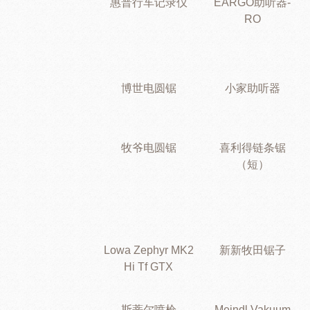
惠普行车记录仪
EARGO助听器-
RO
博世电圆锯
小家助听器
牧爷电圆锯
喜利得链条锯
（短）
Lowa Zephyr MK2
新新牧田锯子
Hi Tf GTX
斯蒂尔喷枪
Meindl Vakuum