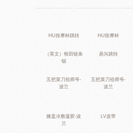
HU按摩杯跳转
HU按摩杯
（英文）牧田链条
鼎兴跳转
锯
五把菜刀祖师爷-
五把菜刀祖师爷-
波兰
波兰
膝盖冷敷凝胶-波
LV皮带
兰