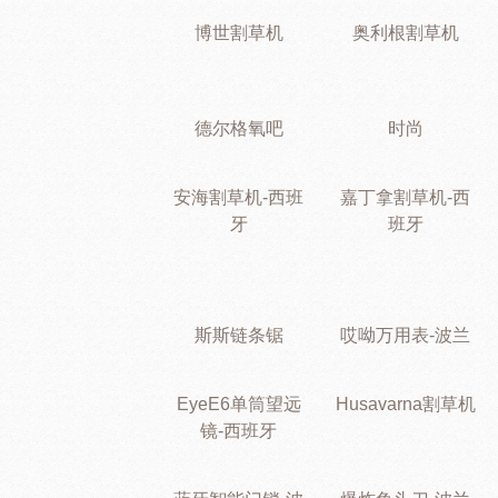
博世割草机
奥利根割草机
德尔格氧吧
时尚
安海割草机-西班
嘉丁拿割草机-西
牙
班牙
斯斯链条锯
哎呦万用表-波兰
EyeE6单筒望远
Husavarna割草机
镜-西班牙