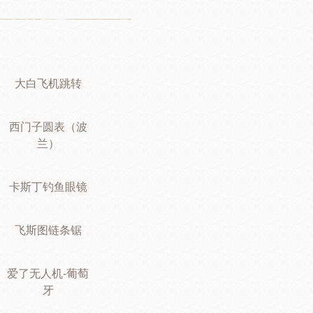
大白飞机跳转
西门子圆表（波
兰）
卡斯丁钓鱼眼镜
飞斯图链条锯
爱了无人机-葡萄
牙