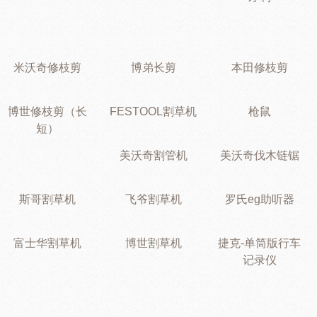
米沃奇修枝剪
博弟长剪
本田修枝剪
博世修枝剪（长
FESTOOL割草机
枪鼠
短）
美沃奇割管机
美沃奇伐木链锯
斯哥割草机
飞爷割草机
罗氏eg助听器
富士华割草机
博世割草机
捷克-单筒版行车
记录仪