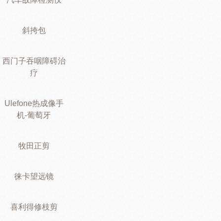
斜挎包
西门子吞咽障碍治
疗
Ulefone热成像手
机-葡萄牙
牧田正剪
徕卡望远镜
喜利得修枝剪