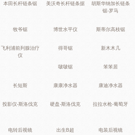
本田长杆链条锯
美沃奇长杆链条据
胡斯华纳加长链条
锯-罗马
牧爷锯
博世水平仪
斯蒂尔高枝锯
飞利浦前列腺治疗
得哥锯
新木木几
仪
啵啵锯
笨笨居
长短斯
康康净水器
康迪净水器
投影仪-斯洛伐克
硬盘-斯洛伐克
拉拉水枪-葡萄牙
电转后视镜
出生B超
电装后视镜