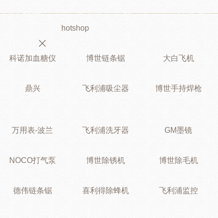
hotshop
科诺加血糖仪
博世链条锯
大白飞机
鼎兴
飞利浦吸尘器
博世手持焊枪
万用表-波兰
飞利浦洗牙器
GM墨镜
NOCO打气泵
博世除锈机
博世除毛机
德伟链条锯
喜利得除蜂机
飞利浦监控