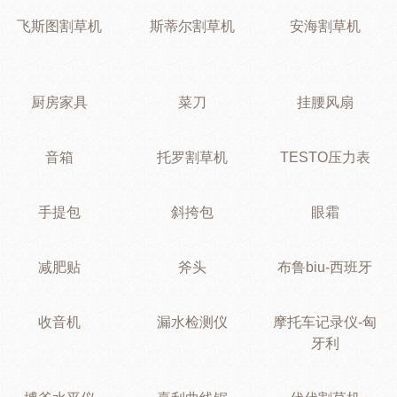
飞斯图割草机
斯蒂尔割草机
安海割草机
厨房家具
菜刀
挂腰风扇
音箱
托罗割草机
TESTO压力表
手提包
斜挎包
眼霜
减肥贴
斧头
布鲁biu-西班牙
收音机
漏水检测仪
摩托车记录仪-匈
牙利