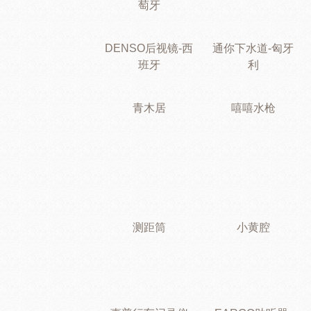
萄牙
DENSO后视镜-西
通你下水道-匈牙
班牙
利
青木居
嘻嘻水枪
测距筒
小黄腔