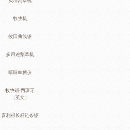
贝塔割草机
牧牧机
牧田曲线锯
多用途割草机
嘻嘻血糖仪
牧牧锯-西班牙
（英文）
喜利得长杆链条锯