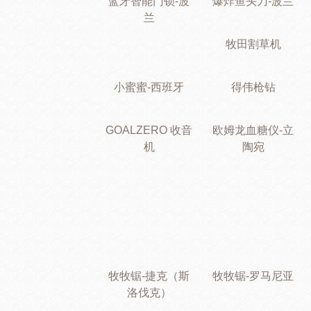
蓝牙智能门锁-波
爆炸鱼头刀-波兰
兰
牧田割草机
小蜜蜜-西班牙
得伟枪钻
GOALZERO 收音
欧姆龙血糖仪-立
机
陶宛
牧牧锯-捷克（斯
牧牧锯-罗马尼亚
洛伐克）