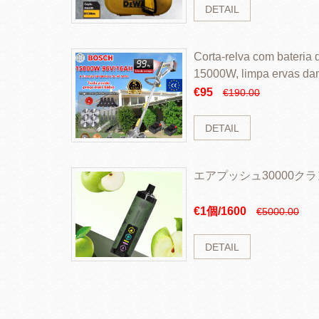
DETAIL
Corta-relva com bateria d
15000W, limpa ervas da
rapidamente
€95
€190.00
DETAIL
エアプッシュ30000ク
€1個/1600
€5000.00
DETAIL