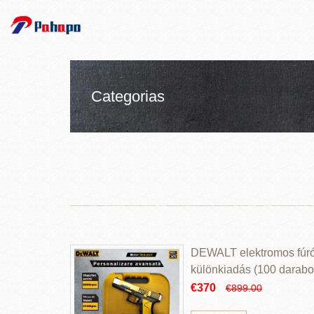
Categorias
DEWALT elektromos fúr
különkiadás (100 darabos
€370
€899.00