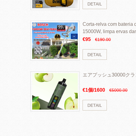
DETAIL
Corta-relva com bateria d
15000W, limpa ervas da
rapidamente
€95
€190.00
DETAIL
エアプッシュ30000ク
€1個/1600
€5000.00
DETAIL