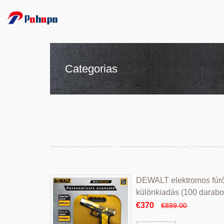
Categorias
DEWALT elektromos fúr
különkiadás (100 darabos
€370
€899.00