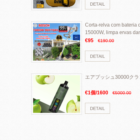
DETAIL
Corta-relva com bateria d
15000W, limpa ervas da
rapidamente
€95
€190.00
DETAIL
エアプッシュ30000ク
€1個/1600
€5000.00
DETAIL