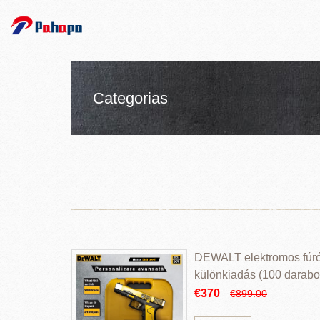
Categorias
DEWALT elektromos fúr
különkiadás (100 darabos
€370
€899.00