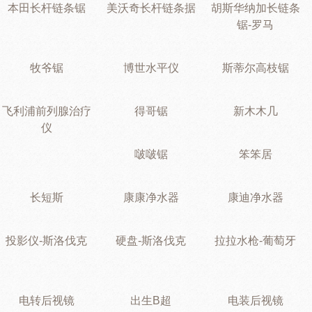
本田长杆链条锯
美沃奇长杆链条据
胡斯华纳加长链条
锯-罗马
牧爷锯
博世水平仪
斯蒂尔高枝锯
飞利浦前列腺治疗
得哥锯
新木木几
仪
啵啵锯
笨笨居
长短斯
康康净水器
康迪净水器
投影仪-斯洛伐克
硬盘-斯洛伐克
拉拉水枪-葡萄牙
电转后视镜
出生B超
电装后视镜