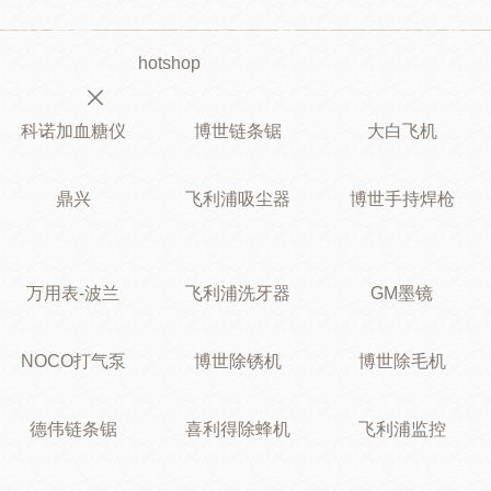
hotshop
科诺加血糖仪
博世链条锯
大白飞机
鼎兴
飞利浦吸尘器
博世手持焊枪
万用表-波兰
飞利浦洗牙器
GM墨镜
NOCO打气泵
博世除锈机
博世除毛机
德伟链条锯
喜利得除蜂机
飞利浦监控