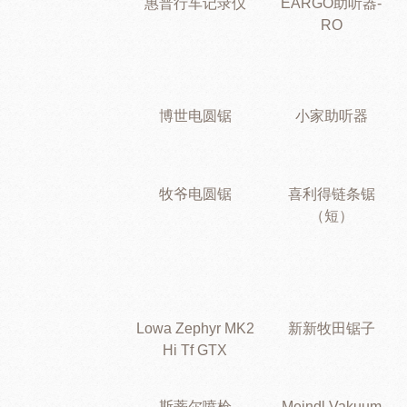
惠普行车记录仪
EARGO助听器-
RO
博世电圆锯
小家助听器
牧爷电圆锯
喜利得链条锯
（短）
Lowa Zephyr MK2
新新牧田锯子
Hi Tf GTX
斯蒂尔喷枪
Meindl Vakuum