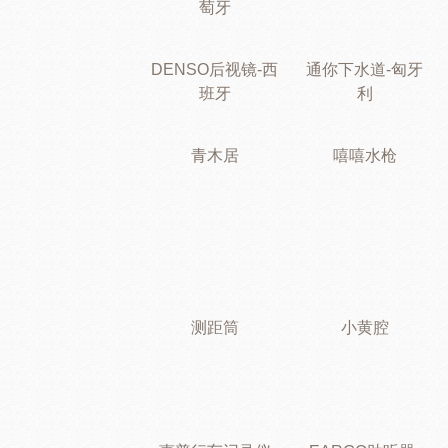
萄牙
DENSO后视镜-西
通你下水道-匈牙
班牙
利
青木居
嘻嘻水枪
测距筒
小黄腔