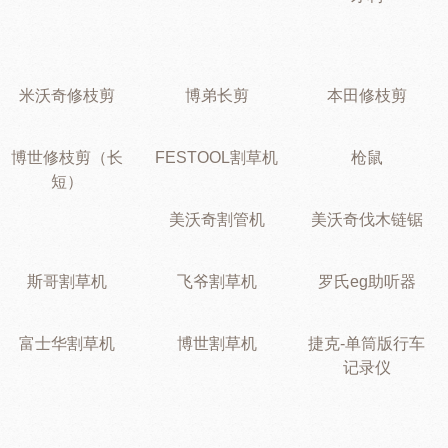
米沃奇修枝剪
博弟长剪
本田修枝剪
博世修枝剪（长
FESTOOL割草机
枪鼠
短）
美沃奇割管机
美沃奇伐木链锯
斯哥割草机
飞爷割草机
罗氏eg助听器
富士华割草机
博世割草机
捷克-单筒版行车
记录仪