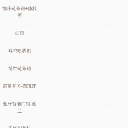
德伟链条锯+修枝
剪
面膜
耳鸣喷雾剂
博世链条锯
富富斧斧-西班牙
蓝牙智能门锁-波
兰