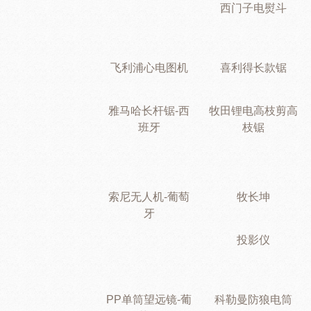
西门子电熨斗
飞利浦心电图机
喜利得长款锯
雅马哈长杆锯-西
牧田锂电高枝剪高
班牙
枝锯
索尼无人机-葡萄
牧长坤
牙
投影仪
PP单筒望远镜-葡
科勒曼防狼电筒