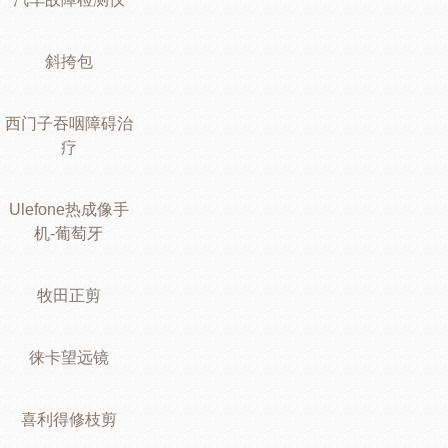
斜挎包
西门子吞咽障碍治
疗
Ulefone热成像手
机-葡萄牙
牧田正剪
徕卡望远镜
喜利得修枝剪