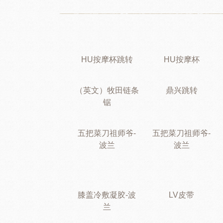
HU按摩杯跳转
HU按摩杯
（英文）牧田链条
鼎兴跳转
锯
五把菜刀祖师爷-
五把菜刀祖师爷-
波兰
波兰
膝盖冷敷凝胶-波
LV皮带
兰