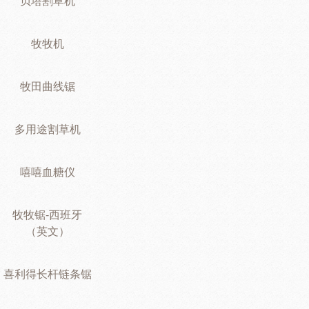
贝塔割草机
牧牧机
牧田曲线锯
多用途割草机
嘻嘻血糖仪
牧牧锯-西班牙
（英文）
喜利得长杆链条锯