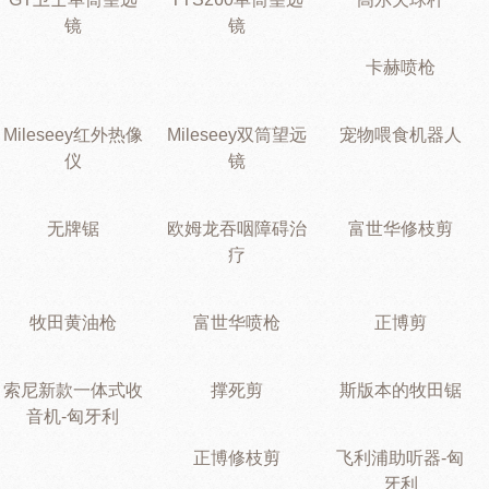
镜
镜
卡赫喷枪
Mileseey红外热像
Mileseey双筒望远
宠物喂食机器人
仪
镜
无牌锯
欧姆龙吞咽障碍治
富世华修枝剪
疗
牧田黄油枪
富世华喷枪
正博剪
索尼新款一体式收
撑死剪
斯版本的牧田锯
音机-匈牙利
正博修枝剪
飞利浦助听器-匈
牙利