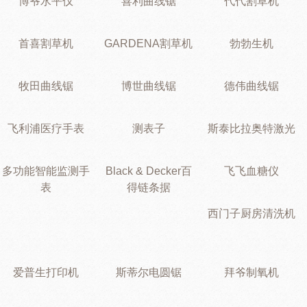
博爷水平仪
喜利曲线锯
代代割草机
首喜割草机
GARDENA割草机
勃勃生机
牧田曲线锯
博世曲线锯
德伟曲线锯
飞利浦医疗手表
测表子
斯泰比拉奥特激光
多功能智能监测手
Black & Decker百
飞飞血糖仪
表
得链条据
西门子厨房清洗机
爱普生打印机
斯蒂尔电圆锯
拜爷制氧机