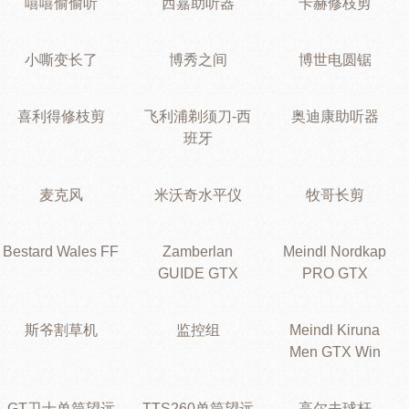
嘻嘻偷偷听
西嘉助听器
卡赫修枝剪
小嘶变长了
博秀之间
博世电圆锯
喜利得修枝剪
飞利浦剃须刀-西
奥迪康助听器
班牙
麦克风
米沃奇水平仪
牧哥长剪
Bestard Wales FF
Zamberlan
Meindl Nordkap
GUIDE GTX
PRO GTX
斯爷割草机
监控组
Meindl Kiruna
Men GTX Win
GT卫士单筒望远
TTS260单筒望远
高尔夫球杆