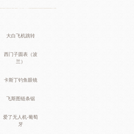
大白飞机跳转
西门子圆表（波
兰）
卡斯丁钓鱼眼镜
飞斯图链条锯
爱了无人机-葡萄
牙