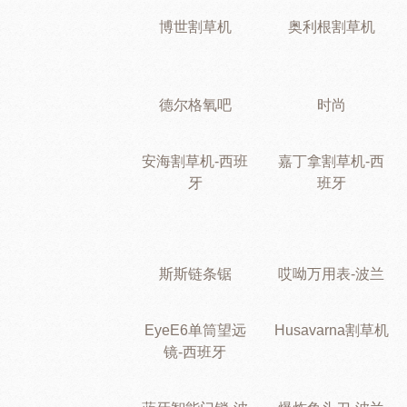
博世割草机
奥利根割草机
德尔格氧吧
时尚
安海割草机-西班
嘉丁拿割草机-西
牙
班牙
斯斯链条锯
哎呦万用表-波兰
EyeE6单筒望远
Husavarna割草机
镜-西班牙