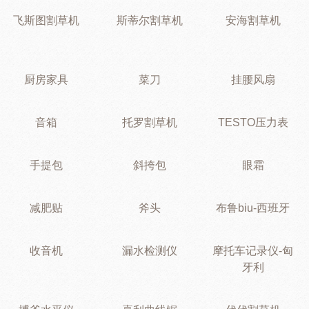
飞斯图割草机
斯蒂尔割草机
安海割草机
厨房家具
菜刀
挂腰风扇
音箱
托罗割草机
TESTO压力表
手提包
斜挎包
眼霜
减肥贴
斧头
布鲁biu-西班牙
收音机
漏水检测仪
摩托车记录仪-匈
牙利