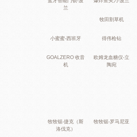
蓝牙智能门锁-波
爆炸鱼头刀-波兰
兰
牧田割草机
小蜜蜜-西班牙
得伟枪钻
GOALZERO 收音
欧姆龙血糖仪-立
机
陶宛
牧牧锯-捷克（斯
牧牧锯-罗马尼亚
洛伐克）