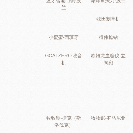
蓝牙智能门锁-波
爆炸鱼头刀-波兰
兰
牧田割草机
小蜜蜜-西班牙
得伟枪钻
GOALZERO 收音
欧姆龙血糖仪-立
机
陶宛
牧牧锯-捷克（斯
牧牧锯-罗马尼亚
洛伐克）