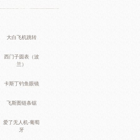
大白飞机跳转
西门子圆表（波
兰）
卡斯丁钓鱼眼镜
飞斯图链条锯
爱了无人机-葡萄
牙