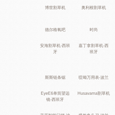
博世割草机
奥利根割草机
德尔格氧吧
时尚
安海割草机-西班
嘉丁拿割草机-西
牙
班牙
斯斯链条锯
哎呦万用表-波兰
EyeE6单筒望远
Husavarna割草机
镜-西班牙