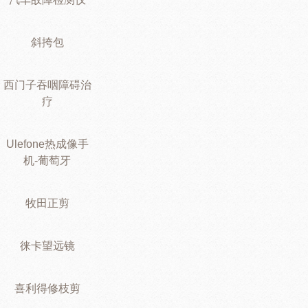
斜挎包
西门子吞咽障碍治
疗
Ulefone热成像手
机-葡萄牙
牧田正剪
徕卡望远镜
喜利得修枝剪