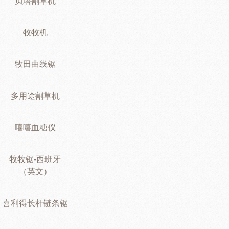
贝塔割草机
牧牧机
牧田曲线锯
多用途割草机
嘻嘻血糖仪
牧牧锯-西班牙
（英文）
喜利得长杆链条锯