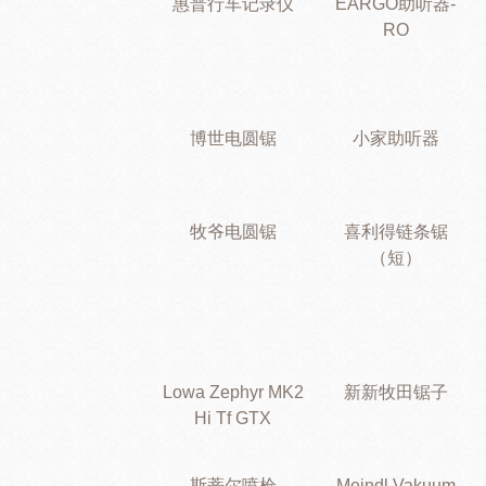
惠普行车记录仪
EARGO助听器-
RO
博世电圆锯
小家助听器
牧爷电圆锯
喜利得链条锯
（短）
Lowa Zephyr MK2
新新牧田锯子
Hi Tf GTX
斯蒂尔喷枪
Meindl Vakuum