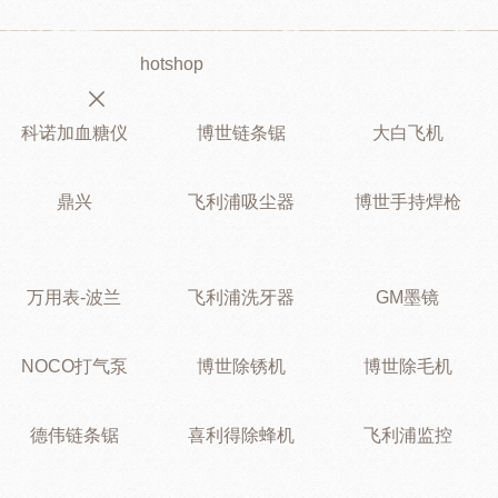
hotshop
科诺加血糖仪
博世链条锯
大白飞机
鼎兴
飞利浦吸尘器
博世手持焊枪
万用表-波兰
飞利浦洗牙器
GM墨镜
NOCO打气泵
博世除锈机
博世除毛机
德伟链条锯
喜利得除蜂机
飞利浦监控