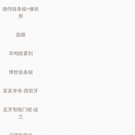
德伟链条锯+修枝
剪
面膜
耳鸣喷雾剂
博世链条锯
富富斧斧-西班牙
蓝牙智能门锁-波
兰