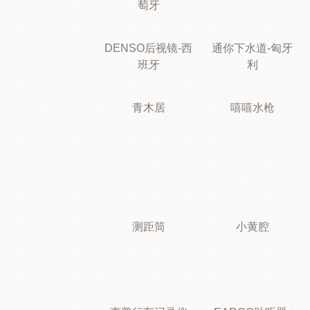
萄牙
DENSO后视镜-西
通你下水道-匈牙
班牙
利
青木居
嘻嘻水枪
测距筒
小黄腔