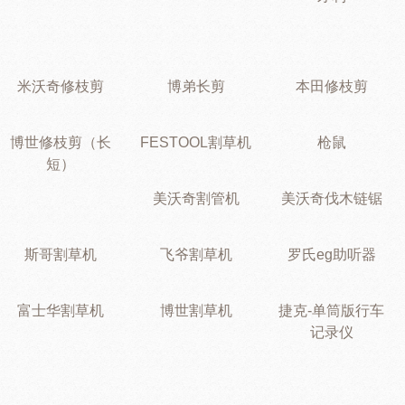
米沃奇修枝剪
博弟长剪
本田修枝剪
博世修枝剪（长
FESTOOL割草机
枪鼠
短）
美沃奇割管机
美沃奇伐木链锯
斯哥割草机
飞爷割草机
罗氏eg助听器
富士华割草机
博世割草机
捷克-单筒版行车
记录仪