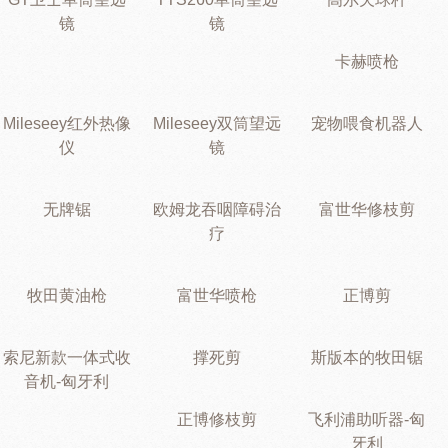
镜
镜
卡赫喷枪
Mileseey红外热像
Mileseey双筒望远
宠物喂食机器人
仪
镜
无牌锯
欧姆龙吞咽障碍治
富世华修枝剪
疗
牧田黄油枪
富世华喷枪
正博剪
索尼新款一体式收
撑死剪
斯版本的牧田锯
音机-匈牙利
正博修枝剪
飞利浦助听器-匈
牙利