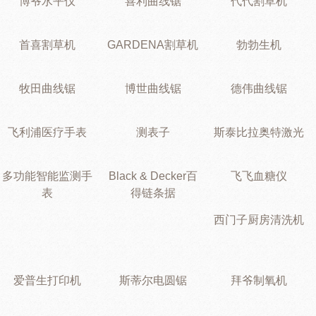
博爷水平仪
喜利曲线锯
代代割草机
首喜割草机
GARDENA割草机
勃勃生机
牧田曲线锯
博世曲线锯
德伟曲线锯
飞利浦医疗手表
测表子
斯泰比拉奥特激光
多功能智能监测手
Black & Decker百
飞飞血糖仪
表
得链条据
西门子厨房清洗机
爱普生打印机
斯蒂尔电圆锯
拜爷制氧机