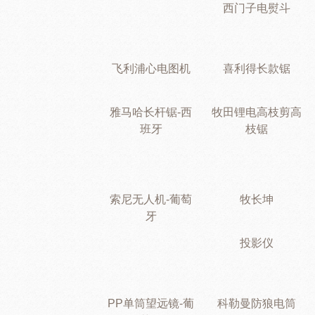
西门子电熨斗
飞利浦心电图机
喜利得长款锯
雅马哈长杆锯-西
牧田锂电高枝剪高
班牙
枝锯
索尼无人机-葡萄
牧长坤
牙
投影仪
PP单筒望远镜-葡
科勒曼防狼电筒