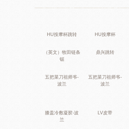
HU按摩杯跳转
HU按摩杯
（英文）牧田链条
鼎兴跳转
锯
五把菜刀祖师爷-
五把菜刀祖师爷-
波兰
波兰
膝盖冷敷凝胶-波
LV皮带
兰