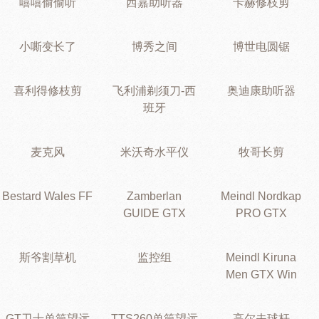
嘻嘻偷偷听
西嘉助听器
卡赫修枝剪
小嘶变长了
博秀之间
博世电圆锯
喜利得修枝剪
飞利浦剃须刀-西
奥迪康助听器
班牙
麦克风
米沃奇水平仪
牧哥长剪
Bestard Wales FF
Zamberlan
Meindl Nordkap
GUIDE GTX
PRO GTX
斯爷割草机
监控组
Meindl Kiruna
Men GTX Win
GT卫士单筒望远
TTS260单筒望远
高尔夫球杆