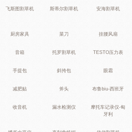
飞斯图割草机
斯蒂尔割草机
安海割草机
厨房家具
菜刀
挂腰风扇
音箱
托罗割草机
TESTO压力表
手提包
斜挎包
眼霜
减肥贴
斧头
布鲁biu-西班牙
收音机
漏水检测仪
摩托车记录仪-匈
牙利