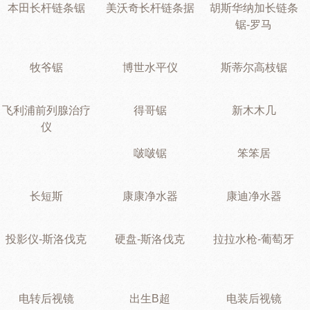
本田长杆链条锯
美沃奇长杆链条据
胡斯华纳加长链条
锯-罗马
牧爷锯
博世水平仪
斯蒂尔高枝锯
飞利浦前列腺治疗
得哥锯
新木木几
仪
啵啵锯
笨笨居
长短斯
康康净水器
康迪净水器
投影仪-斯洛伐克
硬盘-斯洛伐克
拉拉水枪-葡萄牙
电转后视镜
出生B超
电装后视镜