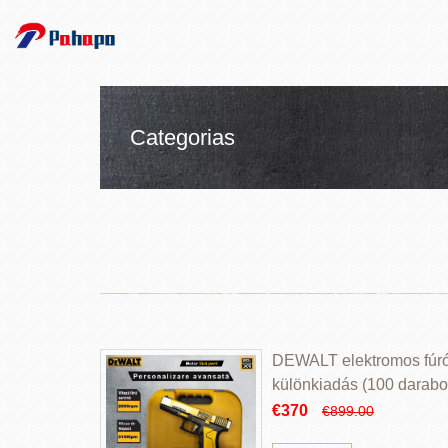
Categorias
DEWALT elektromos fúr
különkiadás (100 darabos
€370
€899.00