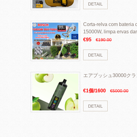
DETAIL
Corta-relva com bateria d
15000W, limpa ervas da
rapidamente
€95
€190.00
DETAIL
エアプッシュ30000ク
€1個/1600
€5000.00
DETAIL