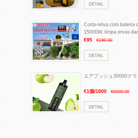
DETAIL
Corta-relva com bateria d
15000W, limpa ervas da
rapidamente
€95
€190.00
DETAIL
エアプッシュ30000ク
€1個/1600
€5000.00
DETAIL