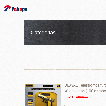
Categorias
DEWALT elektromos fúr
különkiadás (100 darabos
€370
€899.00