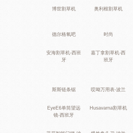
博世割草机
奥利根割草机
德尔格氧吧
时尚
安海割草机-西班
嘉丁拿割草机-西
牙
班牙
斯斯链条锯
哎呦万用表-波兰
EyeE6单筒望远
Husavarna割草机
镜-西班牙