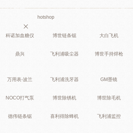
hotshop
科诺加血糖仪
博世链条锯
大白飞机
鼎兴
飞利浦吸尘器
博世手持焊枪
万用表-波兰
飞利浦洗牙器
GM墨镜
NOCO打气泵
博世除锈机
博世除毛机
德伟链条锯
喜利得除蜂机
飞利浦监控