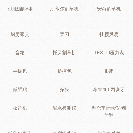
飞斯图割草机
斯蒂尔割草机
安海割草机
厨房家具
菜刀
挂腰风扇
音箱
托罗割草机
TESTO压力表
手提包
斜挎包
眼霜
减肥贴
斧头
布鲁biu-西班牙
收音机
漏水检测仪
摩托车记录仪-匈
牙利