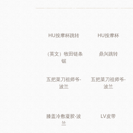
HU按摩杯跳转
HU按摩杯
（英文）牧田链条
鼎兴跳转
锯
五把菜刀祖师爷-
五把菜刀祖师爷-
波兰
波兰
膝盖冷敷凝胶-波
LV皮带
兰