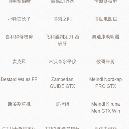
嘻嘻偷偷听
西嘉助听器
卡赫修枝剪
小嘶变长了
博秀之间
博世电圆锯
喜利得修枝剪
飞利浦剃须刀-西
奥迪康助听器
班牙
麦克风
米沃奇水平仪
牧哥长剪
Bestard Wales FF
Zamberlan
Meindl Nordkap
GUIDE GTX
PRO GTX
斯爷割草机
监控组
Meindl Kiruna
Men GTX Win
GT卫士单筒望远
TTS260单筒望远
高尔夫球杆