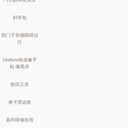
斜挎包
西门子吞咽障碍治
疗
Ulefone热成像手
机-葡萄牙
牧田正剪
徕卡望远镜
喜利得修枝剪