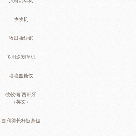
贝塔割草机
牧牧机
牧田曲线锯
多用途割草机
嘻嘻血糖仪
牧牧锯-西班牙
（英文）
喜利得长杆链条锯