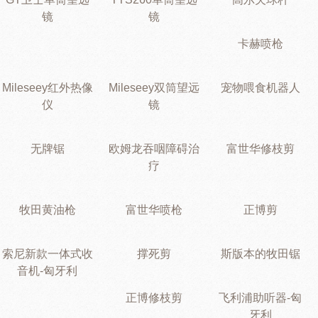
镜
镜
卡赫喷枪
Mileseey红外热像
Mileseey双筒望远
宠物喂食机器人
仪
镜
无牌锯
欧姆龙吞咽障碍治
富世华修枝剪
疗
牧田黄油枪
富世华喷枪
正博剪
索尼新款一体式收
撑死剪
斯版本的牧田锯
音机-匈牙利
正博修枝剪
飞利浦助听器-匈
牙利