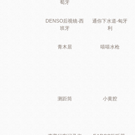
萄牙
DENSO后视镜-西
通你下水道-匈牙
班牙
利
青木居
嘻嘻水枪
测距筒
小黄腔