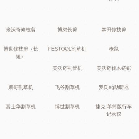
米沃奇修枝剪
博弟长剪
本田修枝剪
博世修枝剪（长
FESTOOL割草机
枪鼠
短）
美沃奇割管机
美沃奇伐木链锯
斯哥割草机
飞爷割草机
罗氏eg助听器
富士华割草机
博世割草机
捷克-单筒版行车
记录仪