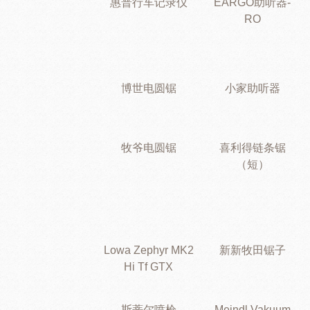
惠普行车记录仪
EARGO助听器-
RO
博世电圆锯
小家助听器
牧爷电圆锯
喜利得链条锯
（短）
Lowa Zephyr MK2
新新牧田锯子
Hi Tf GTX
斯蒂尔喷枪
Meindl Vakuum