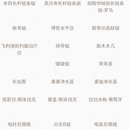
本田长杆链条锯
美沃奇长杆链条据
胡斯华纳加长链条
锯-罗马
牧爷锯
博世水平仪
斯蒂尔高枝锯
飞利浦前列腺治疗
得哥锯
新木木几
仪
啵啵锯
笨笨居
长短斯
康康净水器
康迪净水器
投影仪-斯洛伐克
硬盘-斯洛伐克
拉拉水枪-葡萄牙
电转后视镜
出生B超
电装后视镜