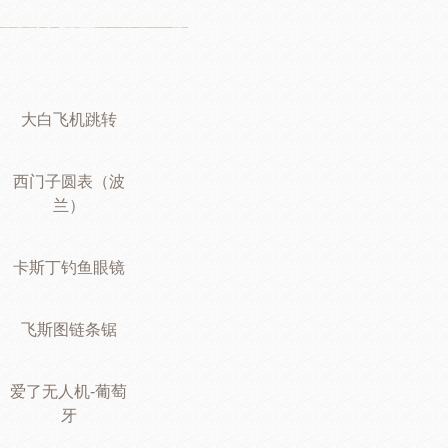
大白飞机跳转
西门子圆表（波
兰）
卡斯丁钓鱼眼镜
飞斯图链条锯
爱了无人机-葡萄
牙