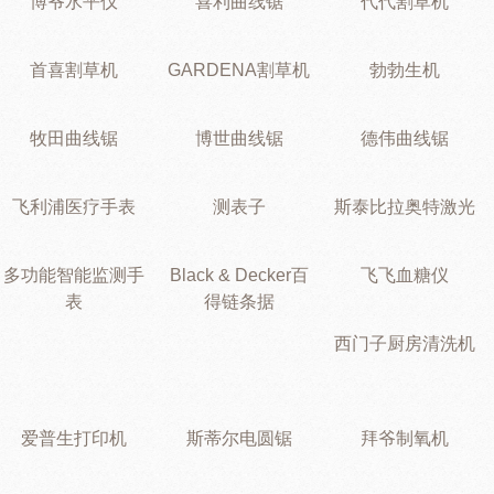
博爷水平仪
喜利曲线锯
代代割草机
首喜割草机
GARDENA割草机
勃勃生机
牧田曲线锯
博世曲线锯
德伟曲线锯
飞利浦医疗手表
测表子
斯泰比拉奥特激光
多功能智能监测手
Black & Decker百
飞飞血糖仪
表
得链条据
西门子厨房清洗机
爱普生打印机
斯蒂尔电圆锯
拜爷制氧机