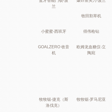
蓝牙智能门锁-波
爆炸鱼头刀-波兰
兰
牧田割草机
小蜜蜜-西班牙
得伟枪钻
GOALZERO 收音
欧姆龙血糖仪-立
机
陶宛
牧牧锯-捷克（斯
牧牧锯-罗马尼亚
洛伐克）