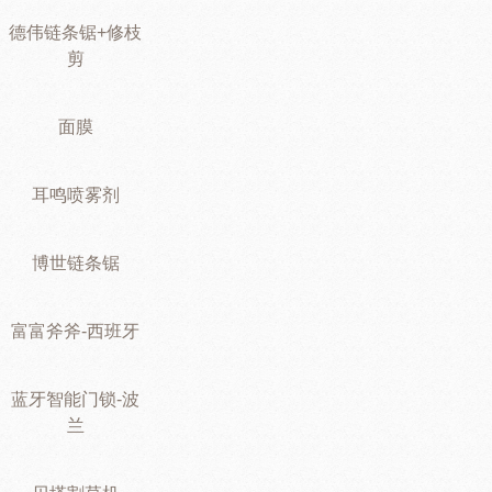
德伟链条锯+修枝
剪
面膜
耳鸣喷雾剂
博世链条锯
富富斧斧-西班牙
蓝牙智能门锁-波
兰