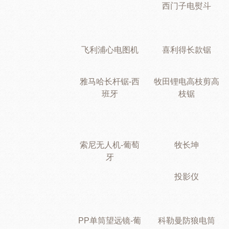
西门子电熨斗
飞利浦心电图机
喜利得长款锯
雅马哈长杆锯-西
牧田锂电高枝剪高
班牙
枝锯
索尼无人机-葡萄
牧长坤
牙
投影仪
PP单筒望远镜-葡
科勒曼防狼电筒