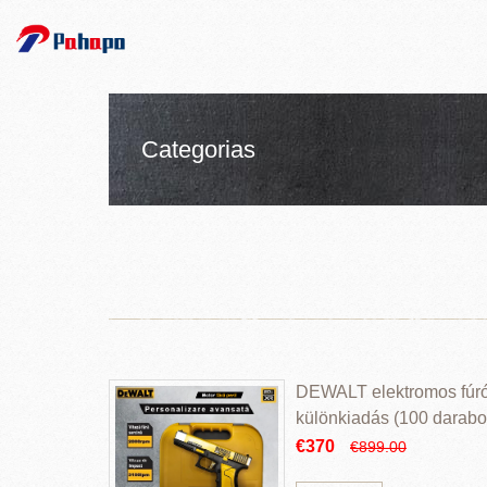
Categorias
DEWALT elektromos fúr
különkiadás (100 darabos
€370
€899.00