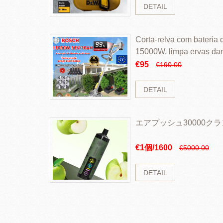
DETAIL
Corta-relva com bateria d
15000W, limpa ervas da
rapidamente
€95
€190.00
DETAIL
エアプッシュ30000ク
€1個/1600
€5000.00
DETAIL