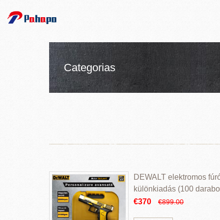
Categorias
DEWALT elektromos fúr
különkiadás (100 darabos
€370
€899.00