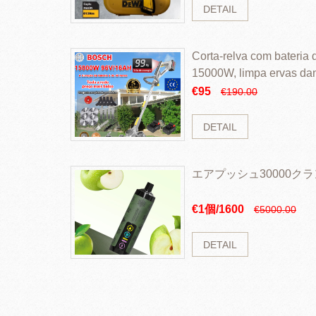
DETAIL
Corta-relva com bateria d
15000W, limpa ervas da
rapidamente
€95
€190.00
DETAIL
エアプッシュ30000ク
€1個/1600
€5000.00
DETAIL