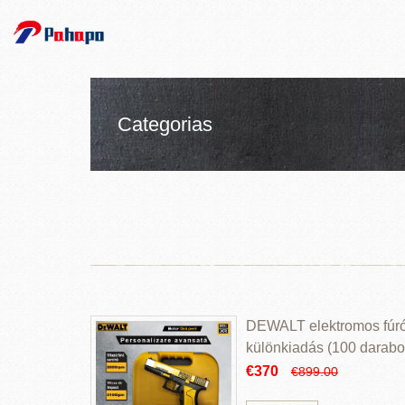
Categorias
DEWALT elektromos fúr
különkiadás (100 darabos
€370
€899.00