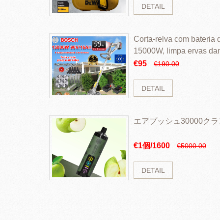
DETAIL
Corta-relva com bateria d
15000W, limpa ervas da
rapidamente
€95
€190.00
DETAIL
エアプッシュ30000ク
€1個/1600
€5000.00
DETAIL