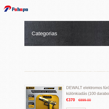
Categorias
DEWALT elektromos fúr
különkiadás (100 darabos
€370
€899.00