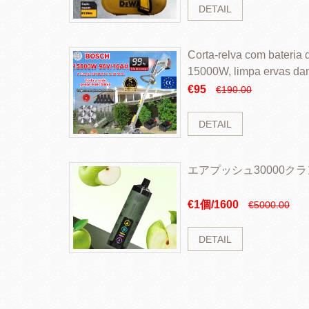
DETAIL
Corta-relva com bateria d
15000W, limpa ervas da
rapidamente
€95
€190.00
DETAIL
エアプッシュ30000ク
€1個/1600
€5000.00
DETAIL