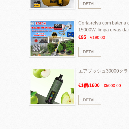
DETAIL
Corta-relva com bateria d
15000W, limpa ervas da
rapidamente
€95
€190.00
DETAIL
エアプッシュ30000ク
€1個/1600
€5000.00
DETAIL