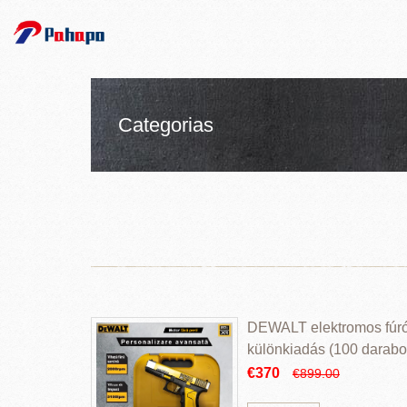
Categorias
DEWALT elektromos fúr
különkiadás (100 darabos
€370
€899.00