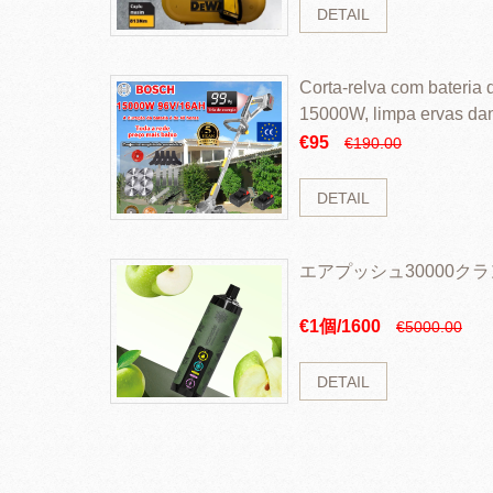
DETAIL
Corta-relva com bateria d
15000W, limpa ervas da
rapidamente
€95
€190.00
DETAIL
エアプッシュ30000ク
€1個/1600
€5000.00
DETAIL