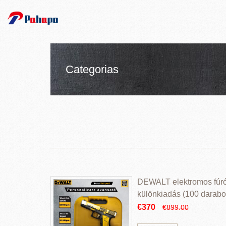
Categorias
DEWALT elektromos fúr
különkiadás (100 darabos
€370
€899.00