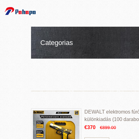
Categorias
DEWALT elektromos fúr
különkiadás (100 darabos
€370
€899.00