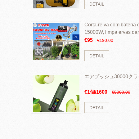
DETAIL
Corta-relva com bateria d
15000W, limpa ervas da
rapidamente
€95
€190.00
DETAIL
エアプッシュ30000ク
€1個/1600
€5000.00
DETAIL