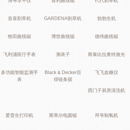
博爷水平仪
喜利曲线锯
代代割草机
首喜割草机
GARDENA割草机
勃勃生机
牧田曲线锯
博世曲线锯
德伟曲线锯
飞利浦医疗手表
测表子
斯泰比拉奥特激光
多功能智能监测手
Black & Decker百
飞飞血糖仪
表
得链条据
西门子厨房清洗机
爱普生打印机
斯蒂尔电圆锯
拜爷制氧机