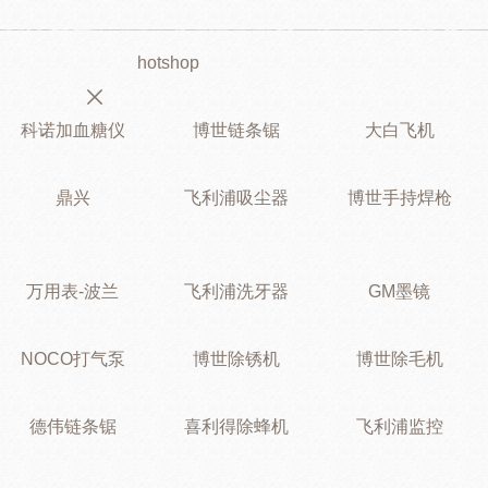
hotshop
科诺加血糖仪
博世链条锯
大白飞机
鼎兴
飞利浦吸尘器
博世手持焊枪
万用表-波兰
飞利浦洗牙器
GM墨镜
NOCO打气泵
博世除锈机
博世除毛机
德伟链条锯
喜利得除蜂机
飞利浦监控