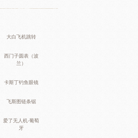
大白飞机跳转
西门子圆表（波
兰）
卡斯丁钓鱼眼镜
飞斯图链条锯
爱了无人机-葡萄
牙