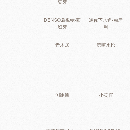
萄牙
DENSO后视镜-西
通你下水道-匈牙
班牙
利
青木居
嘻嘻水枪
测距筒
小黄腔