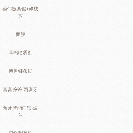
德伟链条锯+修枝
剪
面膜
耳鸣喷雾剂
博世链条锯
富富斧斧-西班牙
蓝牙智能门锁-波
兰