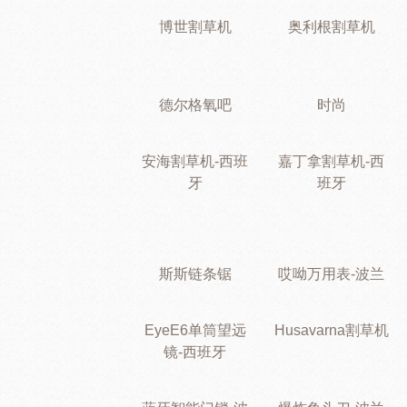
博世割草机
奥利根割草机
德尔格氧吧
时尚
安海割草机-西班
嘉丁拿割草机-西
牙
班牙
斯斯链条锯
哎呦万用表-波兰
EyeE6单筒望远
Husavarna割草机
镜-西班牙