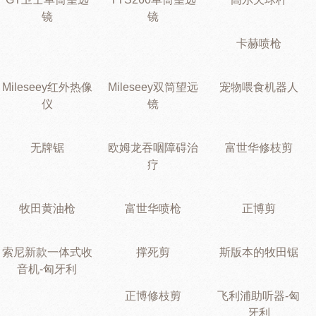
镜
镜
卡赫喷枪
Mileseey红外热像
Mileseey双筒望远
宠物喂食机器人
仪
镜
无牌锯
欧姆龙吞咽障碍治
富世华修枝剪
疗
牧田黄油枪
富世华喷枪
正博剪
索尼新款一体式收
撑死剪
斯版本的牧田锯
音机-匈牙利
正博修枝剪
飞利浦助听器-匈
牙利