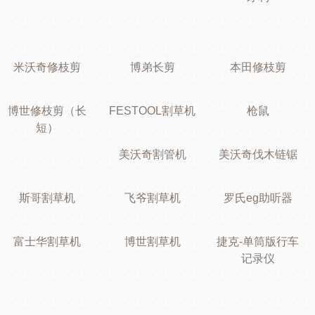
米沃奇修枝剪
博弟长剪
本田修枝剪
博世修枝剪（长
FESTOOL割草机
枪鼠
短）
美沃奇割管机
美沃奇伐木链锯
斯哥割草机
飞爷割草机
罗氏eg助听器
富士华割草机
博世割草机
捷克-单筒版行车
记录仪