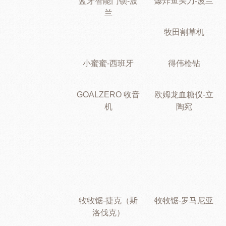
蓝牙智能门锁-波
爆炸鱼头刀-波兰
兰
牧田割草机
小蜜蜜-西班牙
得伟枪钻
GOALZERO 收音
欧姆龙血糖仪-立
机
陶宛
牧牧锯-捷克（斯
牧牧锯-罗马尼亚
洛伐克）