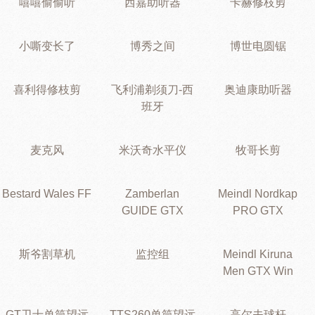
嘻嘻偷偷听
西嘉助听器
卡赫修枝剪
小嘶变长了
博秀之间
博世电圆锯
喜利得修枝剪
飞利浦剃须刀-西
奥迪康助听器
班牙
麦克风
米沃奇水平仪
牧哥长剪
Bestard Wales FF
Zamberlan
Meindl Nordkap
GUIDE GTX
PRO GTX
斯爷割草机
监控组
Meindl Kiruna
Men GTX Win
GT卫士单筒望远
TTS260单筒望远
高尔夫球杆