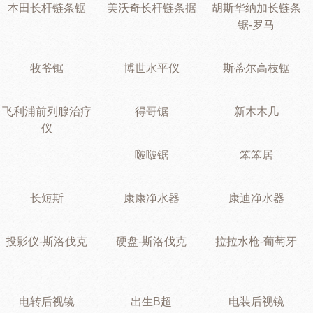
本田长杆链条锯
美沃奇长杆链条据
胡斯华纳加长链条
锯-罗马
牧爷锯
博世水平仪
斯蒂尔高枝锯
飞利浦前列腺治疗
得哥锯
新木木几
仪
啵啵锯
笨笨居
长短斯
康康净水器
康迪净水器
投影仪-斯洛伐克
硬盘-斯洛伐克
拉拉水枪-葡萄牙
电转后视镜
出生B超
电装后视镜