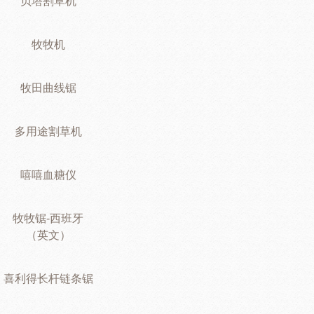
贝塔割草机
牧牧机
牧田曲线锯
多用途割草机
嘻嘻血糖仪
牧牧锯-西班牙
（英文）
喜利得长杆链条锯