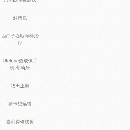
斜挎包
西门子吞咽障碍治
疗
Ulefone热成像手
机-葡萄牙
牧田正剪
徕卡望远镜
喜利得修枝剪