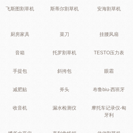
飞斯图割草机
斯蒂尔割草机
安海割草机
厨房家具
菜刀
挂腰风扇
音箱
托罗割草机
TESTO压力表
手提包
斜挎包
眼霜
减肥贴
斧头
布鲁biu-西班牙
收音机
漏水检测仪
摩托车记录仪-匈
牙利