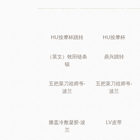
HU按摩杯跳转
HU按摩杯
（英文）牧田链条
鼎兴跳转
锯
五把菜刀祖师爷-
五把菜刀祖师爷-
波兰
波兰
膝盖冷敷凝胶-波
LV皮带
兰