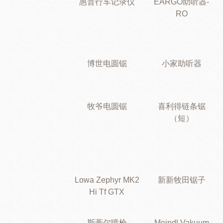
惠普行车记录仪
EARGO助听器-
RO
博世电圆锯
小家助听器
牧爷电圆锯
喜利得链条锯
（短）
Lowa Zephyr MK2
新新牧田锯子
Hi Tf GTX
斯蒂尔喷枪
Meindl Vakuum