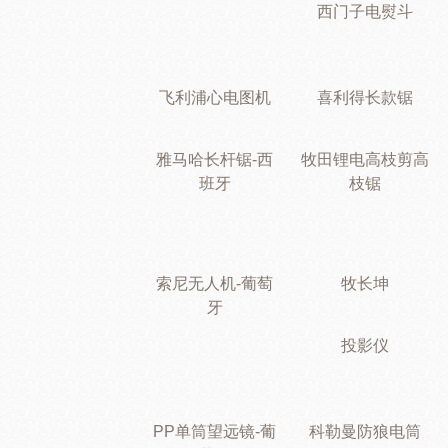
西门子电熨斗
飞利浦心电图机
喜利得长款锯
雅马哈长杆锯-西
牧田锂电高枝剪高
班牙
枝锯
索尼无人机-葡萄
牧长坤
牙
投影仪
PP单筒望远镜-葡
科勒曼防狼电筒