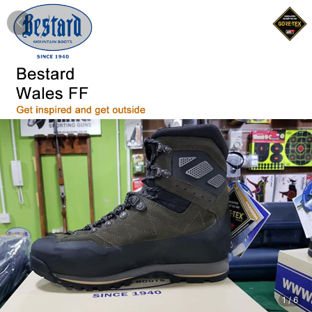
1
/
6