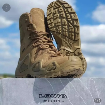
1
/
6