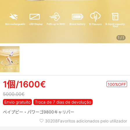
1
/
1
1個/1600€
100%OFF
5000.00€
Envio gratuito
Troca de 7 dias de devolução
ベイプピー・パワーゴ9800キャリパー
30208Favoritos adicionados pelo utilizador