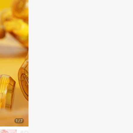
1
/
7