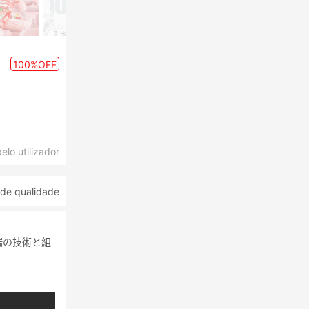
100%OFF
lo utilizador
 de qualidade
端の技術と組