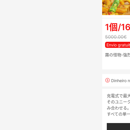
1個/1
5000.00€
Envio gratui
霧の怪物-強
Dinheiro 
充電式で最大1
そのユニー
み合わせる
すべての単一