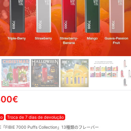
600€
to
Troca de 7 dias de devolução
FIBIE 7000 Puffs Collection」13種類のフレーバー