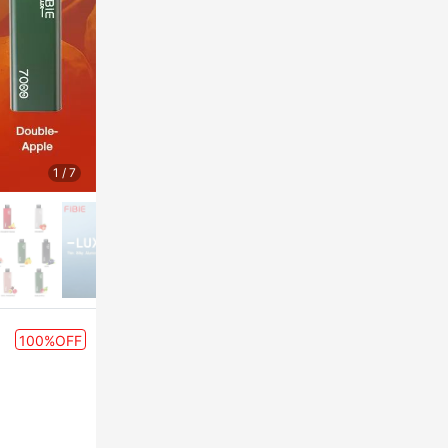
1
/
7
100%OFF