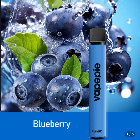
1
/
6