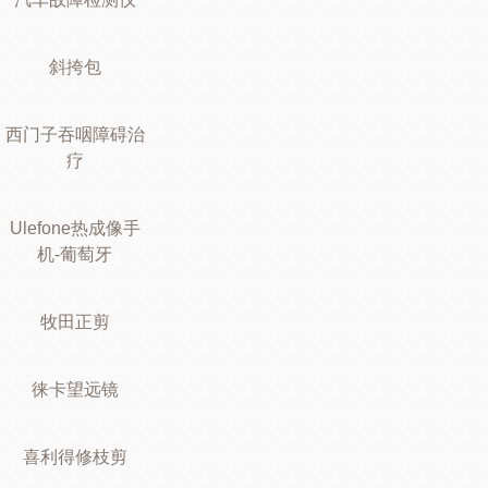
斜挎包
西门子吞咽障碍治
疗
Ulefone热成像手
机-葡萄牙
牧田正剪
徕卡望远镜
喜利得修枝剪