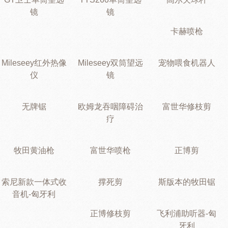
镜
镜
卡赫喷枪
Mileseey红外热像
Mileseey双筒望远
宠物喂食机器人
仪
镜
无牌锯
欧姆龙吞咽障碍治
富世华修枝剪
疗
牧田黄油枪
富世华喷枪
正博剪
索尼新款一体式收
撑死剪
斯版本的牧田锯
音机-匈牙利
正博修枝剪
飞利浦助听器-匈
牙利