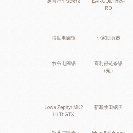
惠普行车记录仪
EARGO助听器-
RO
博世电圆锯
小家助听器
牧爷电圆锯
喜利得链条锯
（短）
Lowa Zephyr MK2
新新牧田锯子
Hi Tf GTX
斯蒂尔喷枪
Meindl Vakuum