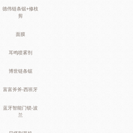
德伟链条锯+修枝
剪
面膜
耳鸣喷雾剂
博世链条锯
富富斧斧-西班牙
蓝牙智能门锁-波
兰