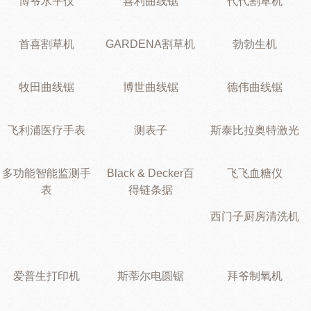
博爷水平仪
喜利曲线锯
代代割草机
首喜割草机
GARDENA割草机
勃勃生机
牧田曲线锯
博世曲线锯
德伟曲线锯
飞利浦医疗手表
测表子
斯泰比拉奥特激光
多功能智能监测手
Black & Decker百
飞飞血糖仪
表
得链条据
西门子厨房清洗机
爱普生打印机
斯蒂尔电圆锯
拜爷制氧机