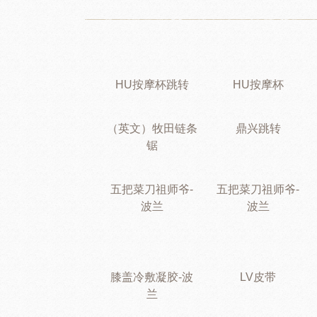
HU按摩杯跳转
HU按摩杯
（英文）牧田链条
鼎兴跳转
锯
五把菜刀祖师爷-
五把菜刀祖师爷-
波兰
波兰
膝盖冷敷凝胶-波
LV皮带
兰