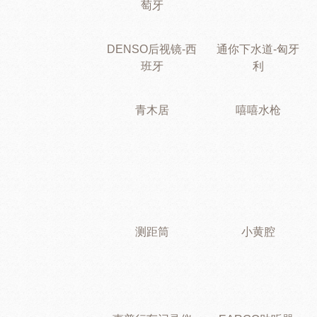
萄牙
DENSO后视镜-西
通你下水道-匈牙
班牙
利
青木居
嘻嘻水枪
测距筒
小黄腔