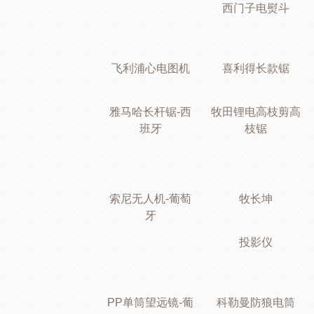
西门子电熨斗
飞利浦心电图机
喜利得长款锯
雅马哈长杆锯-西
牧田锂电高枝剪高
班牙
枝锯
索尼无人机-葡萄
牧长坤
牙
投影仪
PP单筒望远镜-葡
科勒曼防狼电筒