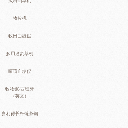
贝塔割草机
牧牧机
牧田曲线锯
多用途割草机
嘻嘻血糖仪
牧牧锯-西班牙
（英文）
喜利得长杆链条锯