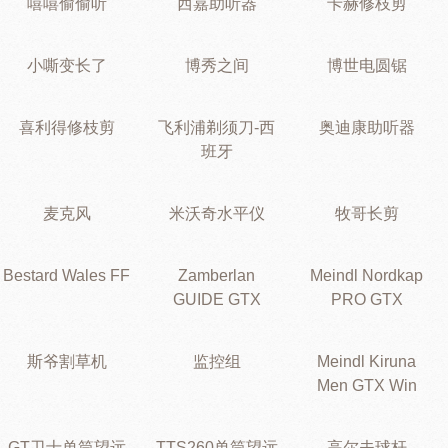
嘻嘻偷偷听
西嘉助听器
卡赫修枝剪
小嘶变长了
博秀之间
博世电圆锯
喜利得修枝剪
飞利浦剃须刀-西
奥迪康助听器
班牙
麦克风
米沃奇水平仪
牧哥长剪
Bestard Wales FF
Zamberlan
Meindl Nordkap
GUIDE GTX
PRO GTX
斯爷割草机
监控组
Meindl Kiruna
Men GTX Win
GT卫士单筒望远
TTS260单筒望远
高尔夫球杆