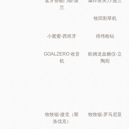
蓝牙智能门锁-波
爆炸鱼头刀-波兰
兰
牧田割草机
小蜜蜜-西班牙
得伟枪钻
GOALZERO 收音
欧姆龙血糖仪-立
机
陶宛
牧牧锯-捷克（斯
牧牧锯-罗马尼亚
洛伐克）