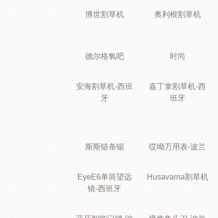
博世割草机
奥利根割草机
德尔格氧吧
时尚
安海割草机-西班
嘉丁拿割草机-西
牙
班牙
斯斯链条锯
哎呦万用表-波兰
EyeE6单筒望远
Husavarna割草机
镜-西班牙