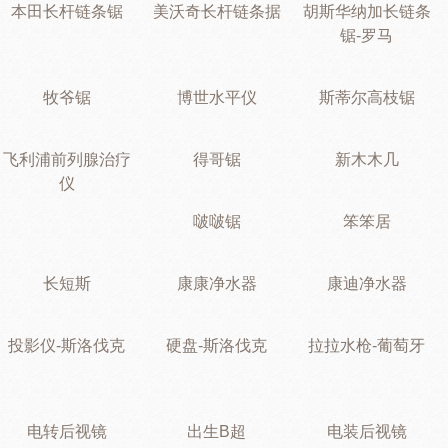
本田长杆链条锯
美沃奇长杆链条据
胡斯华纳加长链条
锯-罗马
牧爷锯
博世水平仪
斯蒂尔高枝锯
飞利浦前列腺治疗
得哥锯
新木木几
仪
啵啵锯
笨笨居
长短斯
康康净水器
康迪净水器
投影仪-斯洛伐克
硬盘-斯洛伐克
拉拉水枪-葡萄牙
电转后视镜
出生B超
电装后视镜