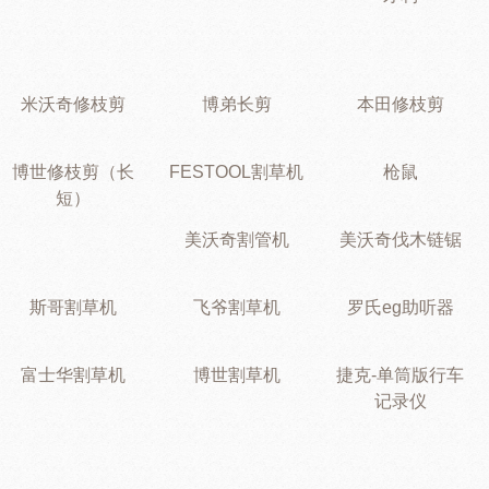
米沃奇修枝剪
博弟长剪
本田修枝剪
博世修枝剪（长
FESTOOL割草机
枪鼠
短）
美沃奇割管机
美沃奇伐木链锯
斯哥割草机
飞爷割草机
罗氏eg助听器
富士华割草机
博世割草机
捷克-单筒版行车
记录仪