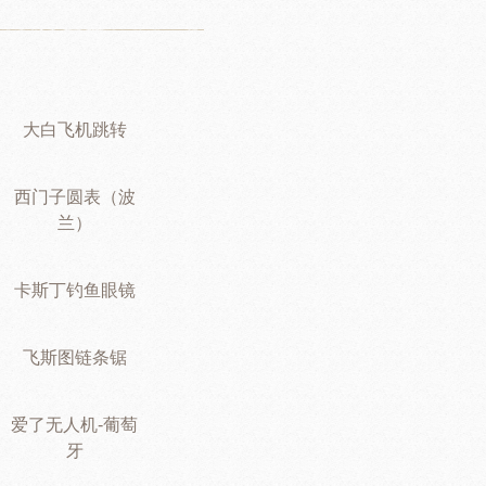
大白飞机跳转
西门子圆表（波
兰）
卡斯丁钓鱼眼镜
飞斯图链条锯
爱了无人机-葡萄
牙