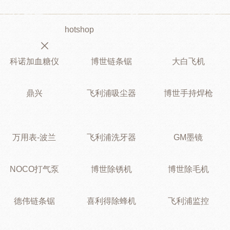
hotshop
科诺加血糖仪
博世链条锯
大白飞机
鼎兴
飞利浦吸尘器
博世手持焊枪
万用表-波兰
飞利浦洗牙器
GM墨镜
NOCO打气泵
博世除锈机
博世除毛机
德伟链条锯
喜利得除蜂机
飞利浦监控