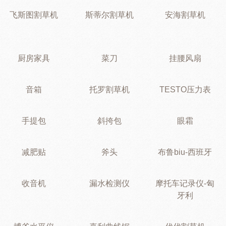
飞斯图割草机
斯蒂尔割草机
安海割草机
厨房家具
菜刀
挂腰风扇
音箱
托罗割草机
TESTO压力表
手提包
斜挎包
眼霜
减肥贴
斧头
布鲁biu-西班牙
收音机
漏水检测仪
摩托车记录仪-匈
牙利