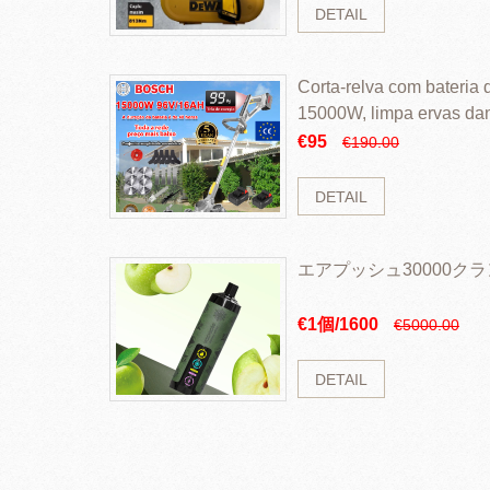
DETAIL
Corta-relva com bateria d
15000W, limpa ervas da
rapidamente
€95
€190.00
DETAIL
エアプッシュ30000ク
€1個/1600
€5000.00
DETAIL