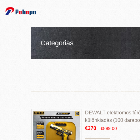
Categorias
DEWALT elektromos fúr
különkiadás (100 darabos
€370
€899.00